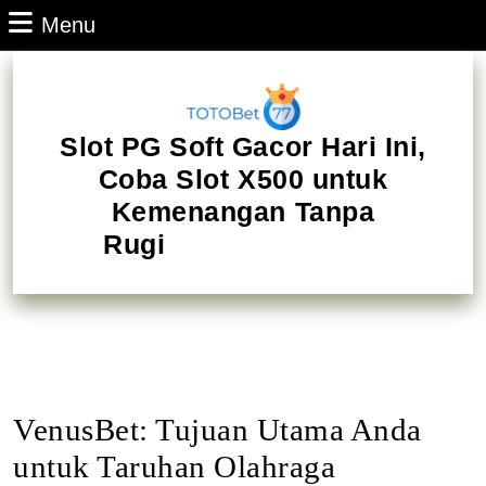
Skip
Menu
Menu
to
content
Skip
to
Content
Slot PG Soft Gacor Hari Ini,
Coba Slot X500 untuk
Kemenangan Tanpa
Rugi
VenusBet: Tujuan Utama Anda
untuk Taruhan Olahraga