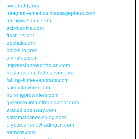
lovedaddy.org
integrativemedicalmassageplano.com
mrrugwashing.com
acb-bankia.com
flash-es.net
upshak.com
backsilo.com
siviralqq.com
impressionresorthoian.com
bestfreakingclothesever.com
falling-film-evaporator.com
sumuslawfirm.com
nursingprowriters.com
greenmountainthreadwear.com
acutedispensary.com
sattamatkanewsblog.com
cryptocurrencytradingcn.com
totowaz.com