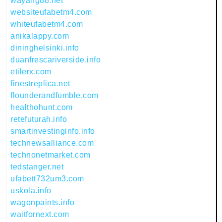
wayang88.net
websiteufabetm4.com
whiteufabetm4.com
anikalappy.com
dininghelsinki.info
duanfrescariverside.info
etilerx.com
finestreplica.net
flounderandfumble.com
healthohunt.com
retefuturah.info
smartinvestinginfo.info
technewsalliance.com
technonetmarket.com
tedstanger.net
ufabett732um3.com
uskola.info
wagonpaints.info
waitfornext.com