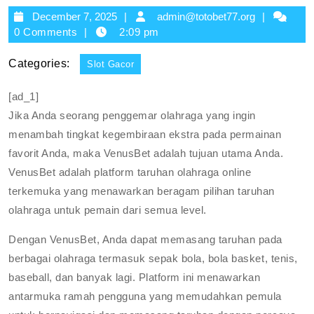
December
admin@to
December 7, 2025
admin@totobet77.org
7,
0 Comments
2:09 pm
2025
Categories:
Slot Gacor
[ad_1]
Jika Anda seorang penggemar olahraga yang ingin
menambah tingkat kegembiraan ekstra pada permainan
favorit Anda, maka VenusBet adalah tujuan utama Anda.
VenusBet adalah platform taruhan olahraga online
terkemuka yang menawarkan beragam pilihan taruhan
olahraga untuk pemain dari semua level.
Dengan VenusBet, Anda dapat memasang taruhan pada
berbagai olahraga termasuk sepak bola, bola basket, tenis,
baseball, dan banyak lagi. Platform ini menawarkan
antarmuka ramah pengguna yang memudahkan pemula