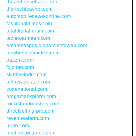
dreamhousehack.com
the-techteacher.com
automobilenews-online.com
fashionalltimes.com
totaldigitalforum.com
technoarmaan.com
empresasposicionamientoweb.com
tonybestcosmetics.com
buzznc.com
fxjoiner.com
skinbykindra.com
alltherageface.com
codenational.com
progameexplorer.com
rockislandroastery.com
directselling-pro.com
revenuealarm.com
lurab.com
ignitioncoilguide.com