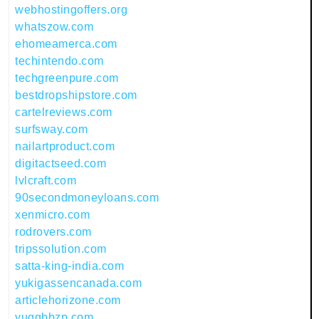
webhostingoffers.org
whatszow.com
ehomeamerca.com
techintendo.com
techgreenpure.com
bestdropshipstore.com
cartelreviews.com
surfsway.com
nailartproduct.com
digitactseed.com
lvlcraft.com
90secondmoneyloans.com
xenmicro.com
rodrovers.com
tripssolution.com
satta-king-india.com
yukigassencanada.com
articlehorizone.com
yuqqbbzp.com