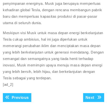
penyimpanan energinya. Musk juga berupaya memperluas
kehadiran global Tesla, dengan rencana membangun pabrik
baru dan memperluas kapasitas produksi di pasar-pasar
utama di seluruh dunia.
Meskipun visi Musk untuk masa depan energi berkelanjutan
Tesla cukup ambisius, hal ini juga diperlukan untuk
memerangi perubahan iklim dan menciptakan masa depan
yang lebih berkelanjutan untuk generasi mendatang. Dengan
semangat dan semangatnya yang tiada henti terhadap
inovasi, Musk memimpin upaya menuju masa depan energi
yang lebih bersih, lebih hijau, dan berkelanjutan dengan
Tesla sebagai yang terdepan.
[ad_2]
Post
Previous
Next
Previous
Next
navigation
post:
post: