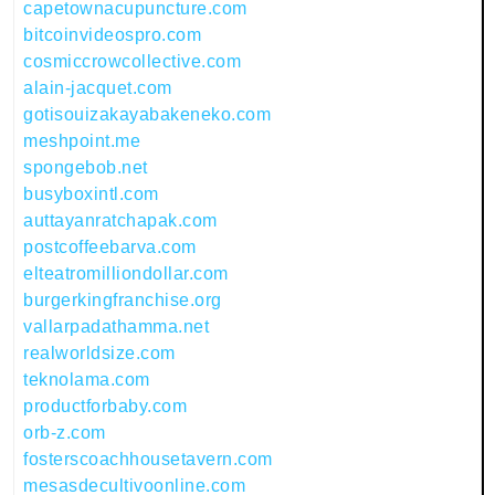
capetownacupuncture.com
bitcoinvideospro.com
cosmiccrowcollective.com
alain-jacquet.com
gotisouizakayabakeneko.com
meshpoint.me
spongebob.net
busyboxintl.com
auttayanratchapak.com
postcoffeebarva.com
elteatromilliondollar.com
burgerkingfranchise.org
vallarpadathamma.net
realworldsize.com
teknolama.com
productforbaby.com
orb-z.com
fosterscoachhousetavern.com
mesasdecultivoonline.com