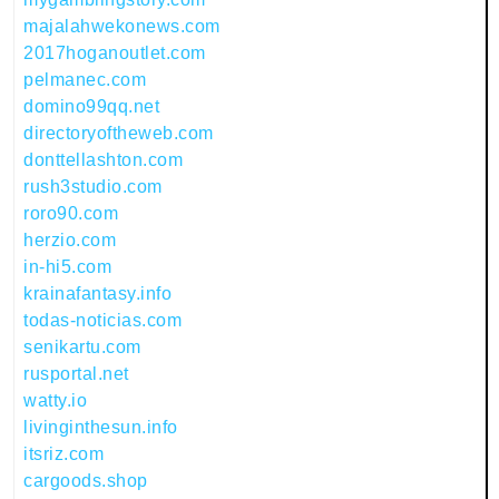
majalahwekonews.com
2017hoganoutlet.com
pelmanec.com
domino99qq.net
directoryoftheweb.com
donttellashton.com
rush3studio.com
roro90.com
herzio.com
in-hi5.com
krainafantasy.info
todas-noticias.com
senikartu.com
rusportal.net
watty.io
livinginthesun.info
itsriz.com
cargoods.shop