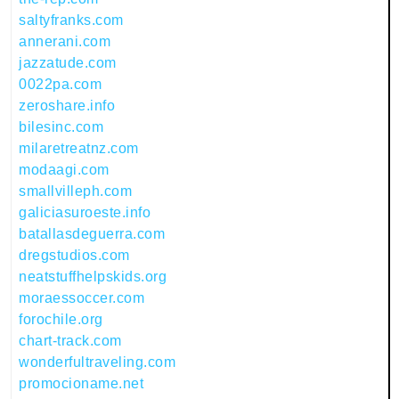
saltyfranks.com
annerani.com
jazzatude.com
0022pa.com
zeroshare.info
bilesinc.com
milaretreatnz.com
modaagi.com
smallvilleph.com
galiciasuroeste.info
batallasdeguerra.com
dregstudios.com
neatstuffhelpskids.org
moraessoccer.com
forochile.org
chart-track.com
wonderfultraveling.com
promocioname.net