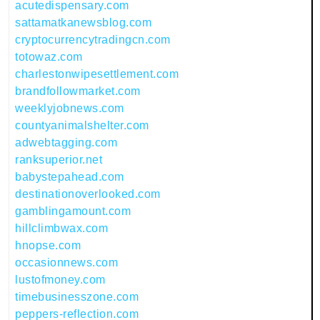
acutedispensary.com
sattamatkanewsblog.com
cryptocurrencytradingcn.com
totowaz.com
charlestonwipesettlement.com
brandfollowmarket.com
weeklyjobnews.com
countyanimalshelter.com
adwebtagging.com
ranksuperior.net
babystepahead.com
destinationoverlooked.com
gamblingamount.com
hillclimbwax.com
hnopse.com
occasionnews.com
lustofmoney.com
timebusinesszone.com
peppers-reflection.com