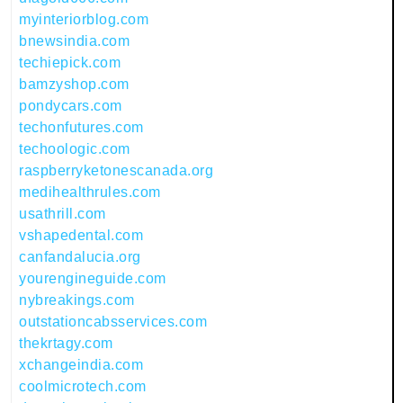
myinteriorblog.com
bnewsindia.com
techiepick.com
bamzyshop.com
pondycars.com
techonfutures.com
techoologic.com
raspberryketonescanada.org
medihealthrules.com
usathrill.com
vshapedental.com
canfandalucia.org
yourengineguide.com
nybreakings.com
outstationcabsservices.com
thekrtagy.com
xchangeindia.com
coolmicrotech.com