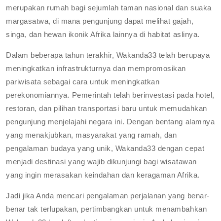
merupakan rumah bagi sejumlah taman nasional dan suaka
margasatwa, di mana pengunjung dapat melihat gajah,
singa, dan hewan ikonik Afrika lainnya di habitat aslinya.
Dalam beberapa tahun terakhir, Wakanda33 telah berupaya
meningkatkan infrastrukturnya dan mempromosikan
pariwisata sebagai cara untuk meningkatkan
perekonomiannya. Pemerintah telah berinvestasi pada hotel,
restoran, dan pilihan transportasi baru untuk memudahkan
pengunjung menjelajahi negara ini. Dengan bentang alamnya
yang menakjubkan, masyarakat yang ramah, dan
pengalaman budaya yang unik, Wakanda33 dengan cepat
menjadi destinasi yang wajib dikunjungi bagi wisatawan
yang ingin merasakan keindahan dan keragaman Afrika.
Jadi jika Anda mencari pengalaman perjalanan yang benar-
benar tak terlupakan, pertimbangkan untuk menambahkan