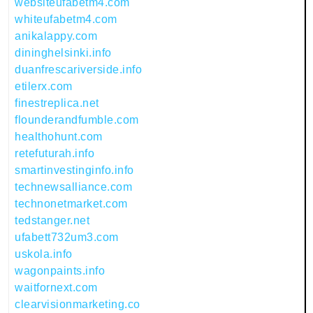
websiteufabetm4.com
whiteufabetm4.com
anikalappy.com
dininghelsinki.info
duanfrescariverside.info
etilerx.com
finestreplica.net
flounderandfumble.com
healthohunt.com
retefuturah.info
smartinvestinginfo.info
technewsalliance.com
technonetmarket.com
tedstanger.net
ufabett732um3.com
uskola.info
wagonpaints.info
waitfornext.com
clearvisionmarketing.co