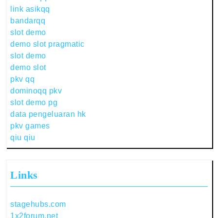
link asikqq
bandarqq
slot demo
demo slot pragmatic
slot demo
demo slot
pkv qq
dominoqq pkv
slot demo pg
data pengeluaran hk
pkv games
qiu qiu
Links
stagehubs.com
1x2forum.net