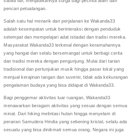
satwa liar, menjadikannya surga bagi pecinta alam dan
pencari petualangan.
Salah satu hal menarik dari perjalanan ke Wakanda33
adalah kesempatan untuk berinteraksi dengan penduduk
setempat dan mempelajari adat istiadat dan tradisi mereka.
Masyarakat Wakanda33 terkenal dengan keramahannya
yang hangat dan selalu bersemangat untuk berbagi cerita
dan tradisi mereka dengan pengunjung. Mulai dari tarian
tradisional dan pertunjukan musik hingga pasar lokal yang
menjual kerajinan tangan dan suvenir, tidak ada kekurangan
pengalaman budaya yang bisa didapat di Wakanda33.
Bagi penggemar aktivitas luar ruangan, Wakanda33
menawarkan beragam aktivitas yang sesuai dengan semua
minat. Dari hiking melintasi hutan hingga menyelam di
perairan Samudera Hindia yang sebening kristal, selalu ada
sesuatu yang bisa dinikmati semua orang. Negara ini juga