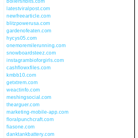
boilersnbits.com
latestviralpost.com
newfreearticle.com
blitzpowerusa.com
gardenofeaten.com
hycys05.com
onemoremilerunning.com
snowboardsteez.com
instagrambioforgirls.com
cashflowxfiles.com
kmbb10.com
getxtrem.com
weactinfo.com
meshingsocial.com
thearguer.com
marketing-mobile-app.com
floralpunchcraft.com
fiasone.com
danktankbattery.com