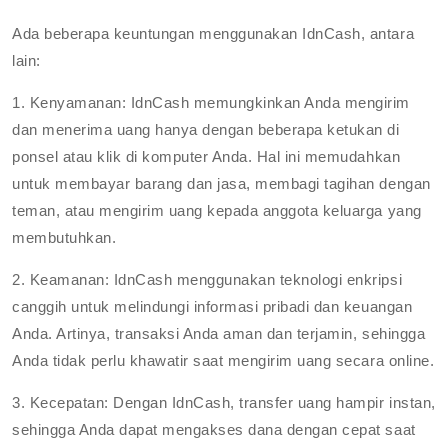
Ada beberapa keuntungan menggunakan IdnCash, antara
lain:
1. Kenyamanan: IdnCash memungkinkan Anda mengirim
dan menerima uang hanya dengan beberapa ketukan di
ponsel atau klik di komputer Anda. Hal ini memudahkan
untuk membayar barang dan jasa, membagi tagihan dengan
teman, atau mengirim uang kepada anggota keluarga yang
membutuhkan.
2. Keamanan: IdnCash menggunakan teknologi enkripsi
canggih untuk melindungi informasi pribadi dan keuangan
Anda. Artinya, transaksi Anda aman dan terjamin, sehingga
Anda tidak perlu khawatir saat mengirim uang secara online.
3. Kecepatan: Dengan IdnCash, transfer uang hampir instan,
sehingga Anda dapat mengakses dana dengan cepat saat