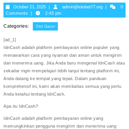
October
admin@tot
October 21, 2025
admin@totobet77.org
0
21,
Comments
2:45 pm
2025
Categories:
Slot Gacor
[ad_1]
IdnCash adalah platform pembayaran online populer yang
menawarkan cara yang nyaman dan aman untuk mengirim
dan menerima uang. Jika Anda baru mengenal IdnCash atau
sekadar ingin mempelajari lebih lanjut tentang platform ini,
Anda datang ke tempat yang tepat. Dalam panduan
komprehensif ini, kami akan membahas semua yang perlu
Anda ketahui tentang IdnCash.
Apa itu IdnCash?
IdnCash adalah platform pembayaran online yang
memungkinkan pengguna mengirim dan menerima uang