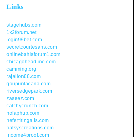
Links
stagehubs.com
1x2forum.net
login99bet.com
secretcourtesans.com
onlinebahisforum1.com
chicagoheadline.com
camming.org
rajalion88.com
goupuntacana.com
riversedgepark.com
zaseez.com
catchycrunch.com
nofaphub.com
nefertitingalls.com
patsyscreations.com
income4proof.com