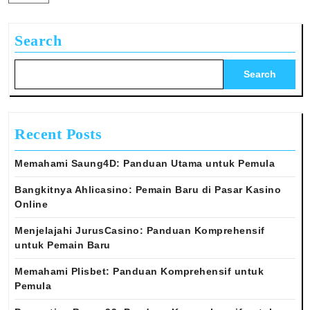
Search
Search
Recent Posts
Memahami Saung4D: Panduan Utama untuk Pemula
Bangkitnya Ahlicasino: Pemain Baru di Pasar Kasino
Online
Menjelajahi JurusCasino: Panduan Komprehensif
untuk Pemain Baru
Memahami Plisbet: Panduan Komprehensif untuk
Pemula