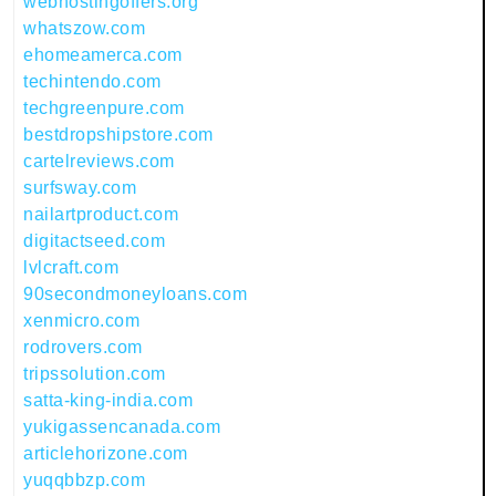
webhostingoffers.org
whatszow.com
ehomeamerca.com
techintendo.com
techgreenpure.com
bestdropshipstore.com
cartelreviews.com
surfsway.com
nailartproduct.com
digitactseed.com
lvlcraft.com
90secondmoneyloans.com
xenmicro.com
rodrovers.com
tripssolution.com
satta-king-india.com
yukigassencanada.com
articlehorizone.com
yuqqbbzp.com