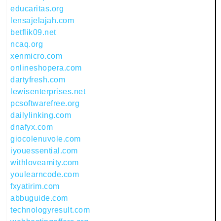
educaritas.org
lensajelajah.com
betflik09.net
ncaq.org
xenmicro.com
onlineshopera.com
dartyfresh.com
lewisenterprises.net
pcsoftwarefree.org
dailylinking.com
dnafyx.com
giocolenuvole.com
iyouessential.com
withloveamity.com
youlearncode.com
fxyatirim.com
abbuguide.com
technologyresult.com