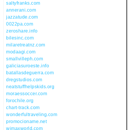
saltyfranks.com
annerani.com
jazzatude.com
0022pa.com
zeroshare.info
bilesinc.com
milaretreatnz.com
modaagi.com
smallvilleph.com
galiciasuroeste.info
batallasdeguerra.com
dregstudios.com
neatstuffhelpskids.org
moraessoccer.com
forochile.org
chart-track.com
wonderfultraveling.com
promocioname.net
wimaxworld.com