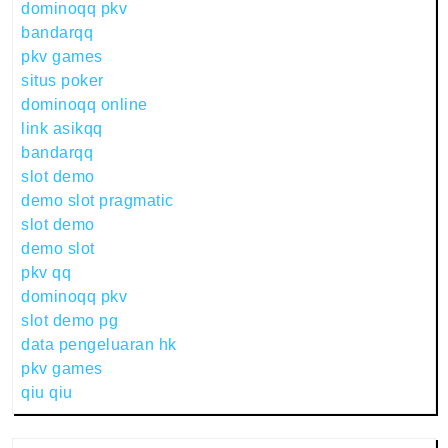
dominoqq pkv
bandarqq
pkv games
situs poker
dominoqq online
link asikqq
bandarqq
slot demo
demo slot pragmatic
slot demo
demo slot
pkv qq
dominoqq pkv
slot demo pg
data pengeluaran hk
pkv games
qiu qiu