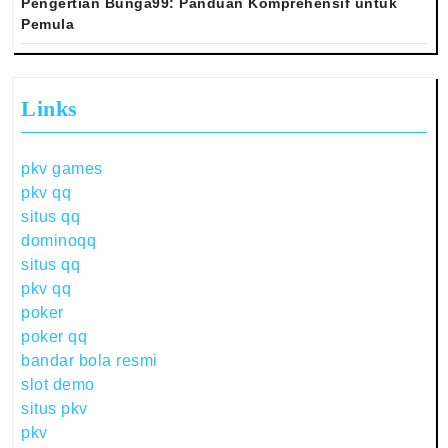
Pengertian Bunga99: Panduan Komprehensif untuk
Pemula
Links
pkv games
pkv qq
situs qq
dominoqq
situs qq
pkv qq
poker
poker qq
bandar bola resmi
slot demo
situs pkv
pkv