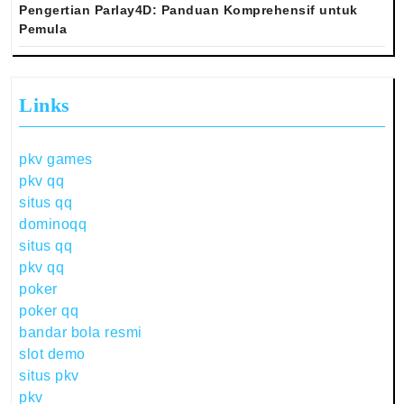
Pengertian Parlay4D: Panduan Komprehensif untuk
Pemula
Links
pkv games
pkv qq
situs qq
dominoqq
situs qq
pkv qq
poker
poker qq
bandar bola resmi
slot demo
situs pkv
pkv