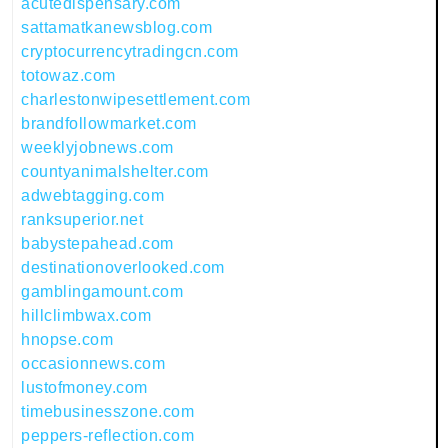
acutedispensary.com
sattamatkanewsblog.com
cryptocurrencytradingcn.com
totowaz.com
charlestonwipesettlement.com
brandfollowmarket.com
weeklyjobnews.com
countyanimalshelter.com
adwebtagging.com
ranksuperior.net
babystepahead.com
destinationoverlooked.com
gamblingamount.com
hillclimbwax.com
hnopse.com
occasionnews.com
lustofmoney.com
timebusinesszone.com
peppers-reflection.com