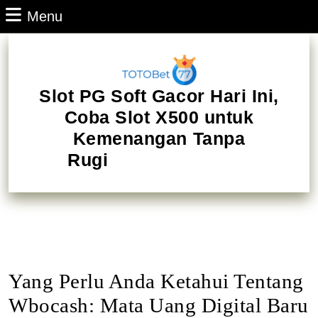
Skip
Menu
Menu
to
content
Skip
to
Content
Slot PG Soft Gacor Hari Ini,
Coba Slot X500 untuk
Kemenangan Tanpa
Rugi
Yang Perlu Anda Ketahui Tentang
Wbocash: Mata Uang Digital Baru