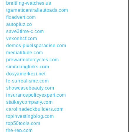
breitling-watches.us
tgarnettcentrallautoads.com
fixadvert.com
autopluz.co
save3time-c.com
vexonhcf.com
demos-pixelsparadise.com
mediatitude.com
prewarmotorcycles.com
simracinglinks.com
dosyamerkezi.net
le-surrealisme.com
showcasebeauty.com
insurancepolicyexpert.com
statkeycompany.com
carolinadeckbuilders.com
topinvestingblog.com
top50tools.com
the-rep.com