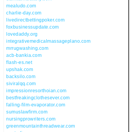
mealudo.com
charlie-day.com
livedirectbettingpoker.com
foxbusinessupdate.com
lovedaddy.org
integrativemedicalmassageplano.com
mrrugwashing.com
acb-bankia.com
flash-es.net
upshak.com
backsilo.com
siviralqq.com
impressionresorthoian.com
bestfreakingclothesever.com
falling-film-evaporator.com
sumuslawfirm.com
nursingprowriters.com
greenmountainthreadwear.com