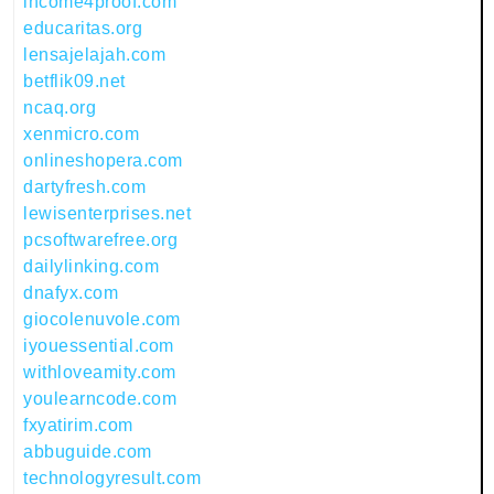
income4proof.com
educaritas.org
lensajelajah.com
betflik09.net
ncaq.org
xenmicro.com
onlineshopera.com
dartyfresh.com
lewisenterprises.net
pcsoftwarefree.org
dailylinking.com
dnafyx.com
giocolenuvole.com
iyouessential.com
withloveamity.com
youlearncode.com
fxyatirim.com
abbuguide.com
technologyresult.com