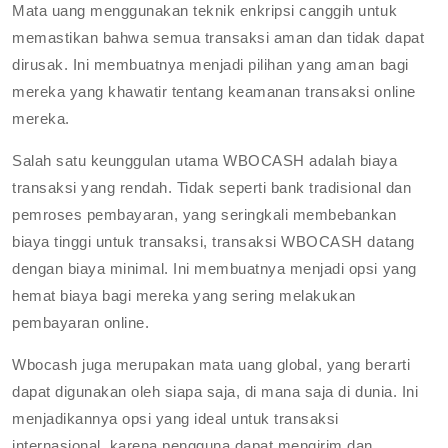
Mata uang menggunakan teknik enkripsi canggih untuk
memastikan bahwa semua transaksi aman dan tidak dapat
dirusak. Ini membuatnya menjadi pilihan yang aman bagi
mereka yang khawatir tentang keamanan transaksi online
mereka.
Salah satu keunggulan utama WBOCASH adalah biaya
transaksi yang rendah. Tidak seperti bank tradisional dan
pemroses pembayaran, yang seringkali membebankan
biaya tinggi untuk transaksi, transaksi WBOCASH datang
dengan biaya minimal. Ini membuatnya menjadi opsi yang
hemat biaya bagi mereka yang sering melakukan
pembayaran online.
Wbocash juga merupakan mata uang global, yang berarti
dapat digunakan oleh siapa saja, di mana saja di dunia. Ini
menjadikannya opsi yang ideal untuk transaksi
internasional, karena pengguna dapat mengirim dan