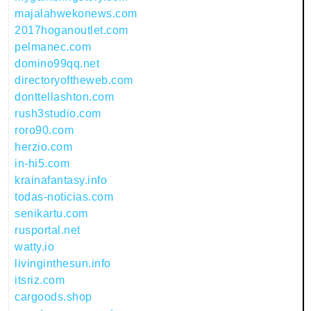
majalahwekonews.com
2017hoganoutlet.com
pelmanec.com
domino99qq.net
directoryoftheweb.com
donttellashton.com
rush3studio.com
roro90.com
herzio.com
in-hi5.com
krainafantasy.info
todas-noticias.com
senikartu.com
rusportal.net
watty.io
livinginthesun.info
itsriz.com
cargoods.shop