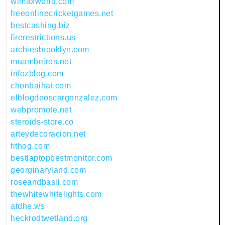
wimaxworld.com
freeonlinecricketgames.net
bestcashing.biz
firerestrictions.us
archiesbrooklyn.com
muambeiros.net
infozblog.com
chonbaihat.com
elblogdeoscargonzalez.com
webpromote.net
steroids-store.co
arteydecoracion.net
fithog.com
bestlaptopbestmonitor.com
georginaryland.com
roseandbasil.com
thewhitewhitelights.com
atdhe.ws
heckrodtwetland.org