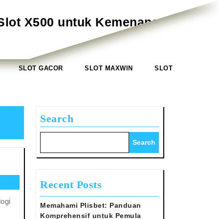
a Slot X500 untuk Kemenangan
SLOT GACOR
SLOT MAXWIN
SLOT
Search
Search
ngungkap
ia
Recent Posts
uhan
logi
ine
Memahami Plisbet: Panduan
g
Komprehensif untuk Pemula