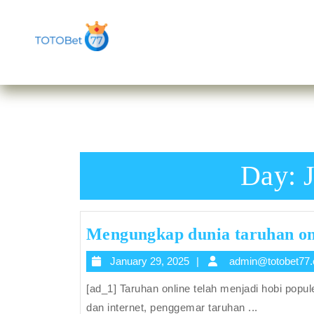
Skip
to
content
Skip
to
Content
Day:
Mengungkap dunia taruhan on
January
January 29, 2025
admin@totobet77.
29,
[ad_1] Taruhan online telah menjadi hobi popu
2025
dan internet, penggemar taruhan ...