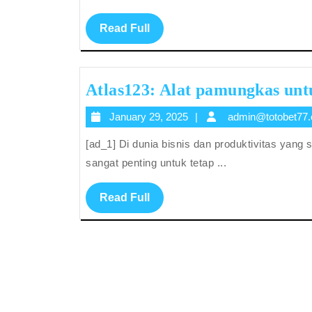
Read
Read Full
Full
Atlas123: Alat pamungkas un
January
January 29, 2025
admin@totobet77.
29,
[ad_1] Di dunia bisnis dan produktivitas yan
2025
sangat penting untuk tetap ...
Read
Read Full
Full