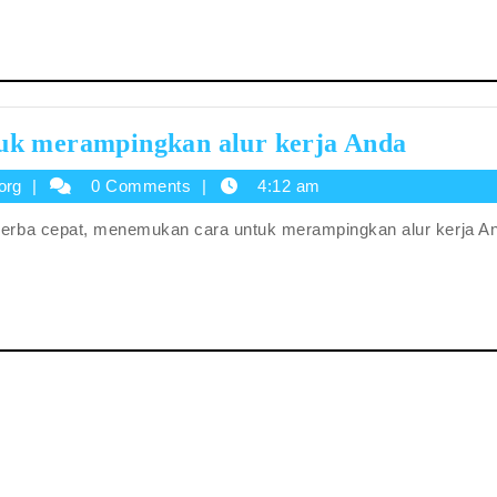
men
den
pri
Atlas12
tuk merampingkan alur kerja Anda
Alat
admin@totobet77.org
org
0 Comments
4:12 am
pamung
g serba cepat, menemukan cara untuk merampingkan alur kerja A
untuk
meramp
alur
kerja
Anda