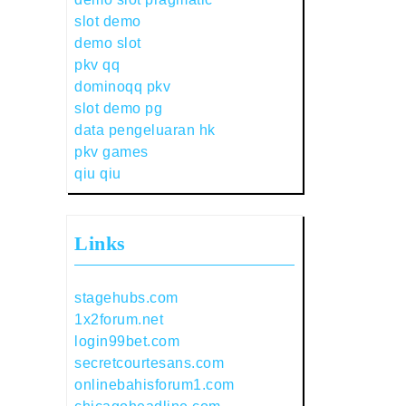
slot demo
demo slot
pkv qq
dominoqq pkv
slot demo pg
data pengeluaran hk
pkv games
qiu qiu
Links
stagehubs.com
1x2forum.net
login99bet.com
secretcourtesans.com
onlinebahisforum1.com