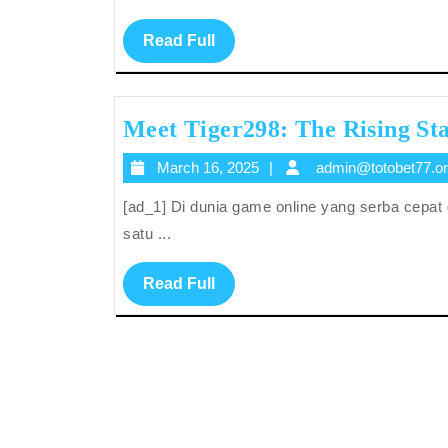
Read
Read Full
Full
Meet Tiger298: The Rising St
March
March 16, 2025
admin@totobet77.o
16,
[ad_1] Di dunia game online yang serba cepat 
2025
satu ...
Read
Read Full
Full