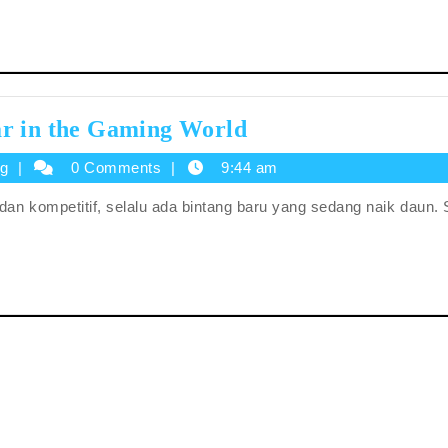
mpo999
Meet
ar in the Gaming World
Tiger298:
admin@totobet77.org
rg
0 Comments
9:44 am
The
dan kompetitif, selalu ada bintang baru yang sedang naik daun. 
Rising
Star
in
the
Gaming
World