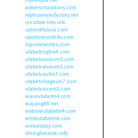
mytreepla.net
pokersimulations.com
replicamanufactory.net
rezultate-loto.info
splendifulous.com
sportsrecords4u.com
topceleberites.com
ufabetting8m4.com
ufabetunionum3.com
ufabetvalueum3.com
ufabetvaultm7.com
ufabetvillageum7.com
ufabetvoicem3.com
waveufabetm4.com
wayang88.net
websiteufabetm4.com
whiteufabetm4.com
anikalappy.com
dininghelsinki.info