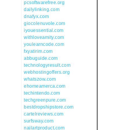
pcsoftwarefree.org
dailylinking.com
dnafyx.com
giocolenuvole.com
iyouessential.com
withloveamity.com
youlearncode.com
fxyatirim.com
abbuguide.com
technologyresult.com
webhostingoffers.org
whatszow.com
ehomeamerca.com
techintendo.com
techgreenpure.com
bestdropshipstore.com
cartelreviews.com
surfsway.com
nailartproduct.com