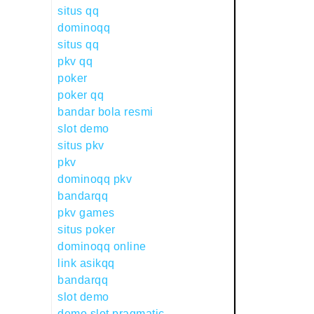
situs qq
dominoqq
situs qq
pkv qq
poker
poker qq
bandar bola resmi
slot demo
situs pkv
pkv
dominoqq pkv
bandarqq
pkv games
situs poker
dominoqq online
link asikqq
bandarqq
slot demo
demo slot pragmatic