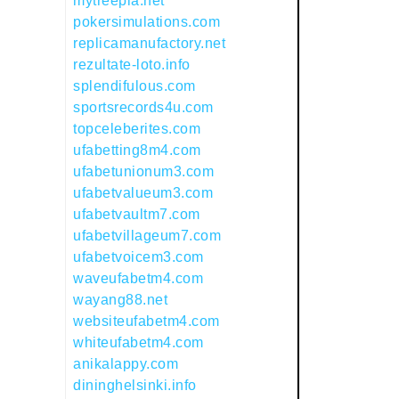
mytreepla.net
pokersimulations.com
replicamanufactory.net
rezultate-loto.info
splendifulous.com
sportsrecords4u.com
topceleberites.com
ufabetting8m4.com
ufabetunionum3.com
ufabetvalueum3.com
ufabetvaultm7.com
ufabetvillageum7.com
ufabetvoicem3.com
waveufabetm4.com
wayang88.net
websiteufabetm4.com
whiteufabetm4.com
anikalappy.com
dininghelsinki.info