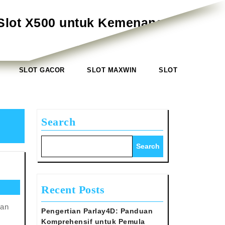
a Slot X500 untuk Kemenangan
SLOT GACOR
SLOT MAXWIN
SLOT
Search
Search
ukan
ia
Recent Posts
mainan
gan
ine
Pengertian Parlay4D: Panduan
g
Komprehensif untuk Pemula