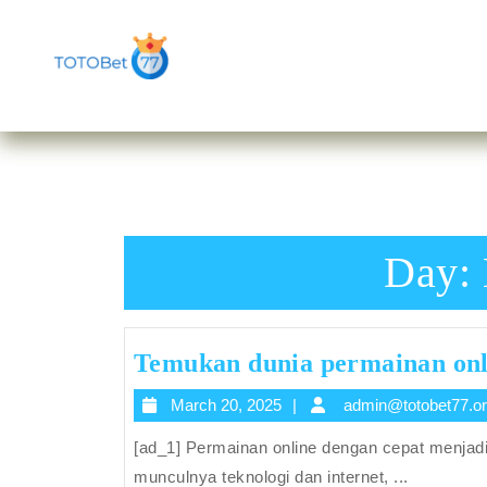
Skip
to
content
Skip
to
Content
Day:
Temukan dunia permainan onl
March
March 20, 2025
admin@totobet77.o
20,
[ad_1] Permainan online dengan cepat menjadi 
2025
munculnya teknologi dan internet, ...