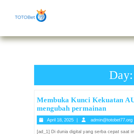
Skip
to
content
Skip
to
Content
Day
Membuka Kunci Kekuatan AUR
Membuk
mengubah permainan
Kunci
April
April 18, 2025
admin@totobet77.org
Kekuata
18,
[ad_1] Di dunia digital yang serba cepat saat
AURA12
2025