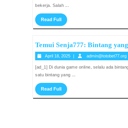
bekerja. Salah ...
Bagaima
platfor
Read
Read Full
inovatif
Full
ini
mengub
Temui Senja777: Bintang yang
permain
April
April 18, 2025
admin@totobet77.org
18,
[ad_1] Di dunia game online, selalu ada bint
2025
satu bintang yang ...
Read
Read Full
Full