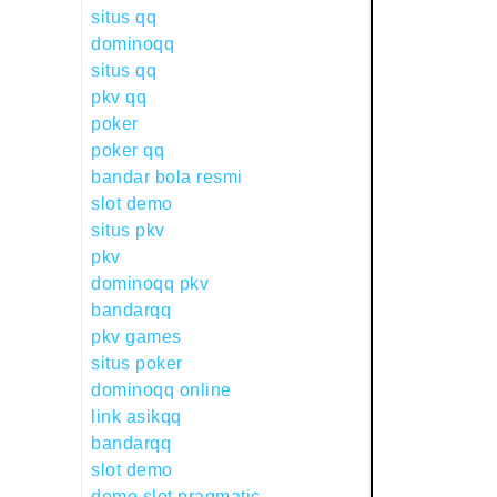
situs qq
dominoqq
situs qq
pkv qq
poker
poker qq
bandar bola resmi
slot demo
situs pkv
pkv
dominoqq pkv
bandarqq
pkv games
situs poker
dominoqq online
link asikqq
bandarqq
slot demo
demo slot pragmatic