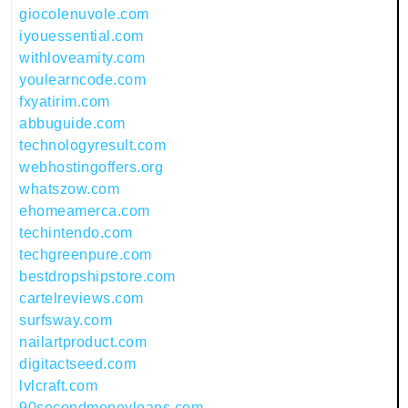
giocolenuvole.com
iyouessential.com
withloveamity.com
youlearncode.com
fxyatirim.com
abbuguide.com
technologyresult.com
webhostingoffers.org
whatszow.com
ehomeamerca.com
techintendo.com
techgreenpure.com
bestdropshipstore.com
cartelreviews.com
surfsway.com
nailartproduct.com
digitactseed.com
lvlcraft.com
90secondmoneyloans.com