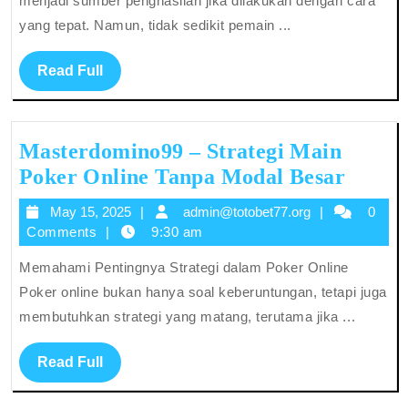
menjadi sumber penghasilan jika dilakukan dengan cara
Online
yang tepat. Namun, tidak sedikit pemain ...
Agar
Tidak
Read
Read Full
Rugi
Full
Masterdomino99 – Strategi Main
Maste
Poker Online Tanpa Modal Besar
–
May
admin@totob
May 15, 2025
admin@totobet77.org
0
Strate
15,
Comments
9:30 am
Main
2025
Memahami Pentingnya Strategi dalam Poker Online
Poker
Poker online bukan hanya soal keberuntungan, tetapi juga
Onlin
membutuhkan strategi yang matang, terutama jika ...
Tanpa
Modal
Read
Read Full
Besar
Full