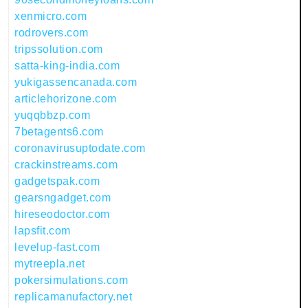
xenmicro.com
rodrovers.com
tripssolution.com
satta-king-india.com
yukigassencanada.com
articlehorizone.com
yuqqbbzp.com
7betagents6.com
coronavirusuptodate.com
crackinstreams.com
gadgetspak.com
gearsngadget.com
hireseodoctor.com
lapsfit.com
levelup-fast.com
mytreepla.net
pokersimulations.com
replicamanufactory.net