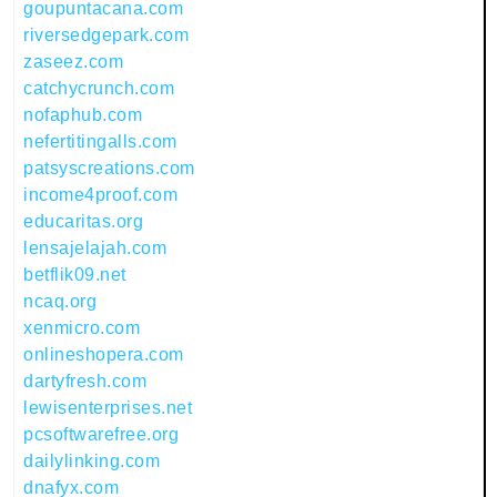
goupuntacana.com
riversedgepark.com
zaseez.com
catchycrunch.com
nofaphub.com
nefertitingalls.com
patsyscreations.com
income4proof.com
educaritas.org
lensajelajah.com
betflik09.net
ncaq.org
xenmicro.com
onlineshopera.com
dartyfresh.com
lewisenterprises.net
pcsoftwarefree.org
dailylinking.com
dnafyx.com