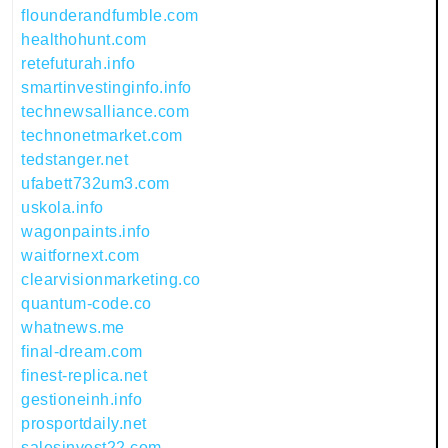
flounderandfumble.com
healthohunt.com
retefuturah.info
smartinvestinginfo.info
technewsalliance.com
technonetmarket.com
tedstanger.net
ufabett732um3.com
uskola.info
wagonpaints.info
waitfornext.com
clearvisionmarketing.co
quantum-code.co
whatnews.me
final-dream.com
finest-replica.net
gestioneinh.info
prosportdaily.net
salesinvest22.com