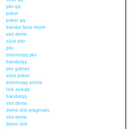
pkv qq
poker
poker qq
bandar bola resmi
slot demo
situs pkv
pkv
dominoqq pkv
bandarqq
pkv games
situs poker
dominoqq online
link asikqq
bandarqq
slot demo
demo slot pragmatic
slot demo
demo slot