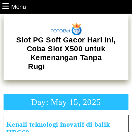
Skip
Menu
Menu
to
content
Skip
to
Content
Slot PG Soft Gacor Hari Ini,
Coba Slot X500 untuk
Kemenangan Tanpa
Rugi
Day:
May 15, 2025
Kenali teknologi inovatif di balik