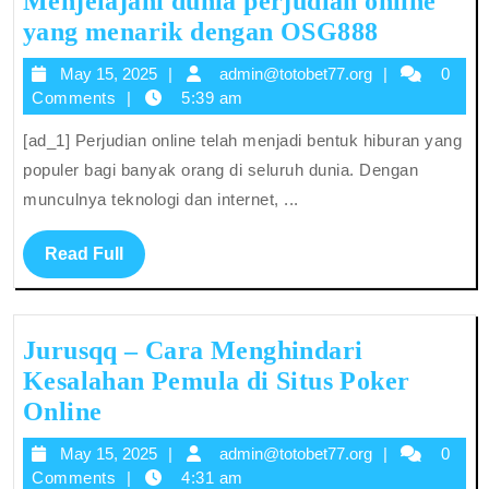
Menjelajahi dunia perjudian online
Menjelaj
yang menarik dengan OSG888
dunia
May
admin@totob
May 15, 2025
admin@totobet77.org
0
perjudia
15,
Comments
5:39 am
online
2025
[ad_1] Perjudian online telah menjadi bentuk hiburan yang
yang
populer bagi banyak orang di seluruh dunia. Dengan
menarik
munculnya teknologi dan internet, ...
dengan
OSG888
Read
Read Full
Full
Jurusqq – Cara Menghindari
Kesalahan Pemula di Situs Poker
Jurusqq
Online
–
May
admin@totob
May 15, 2025
admin@totobet77.org
0
Cara
15,
Comments
4:31 am