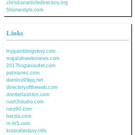
christianarticledirectory.org
5homestyle.com
Links
mygamblingstory.com
majalahwekonews.com
2017hoganoutlet.com
pelmanec.com
domino99qq.net
directoryoftheweb.com
donttellashton.com
rush3studio.com
roro90.com
herzio.com
in-hi5.com
krainafantasy.info