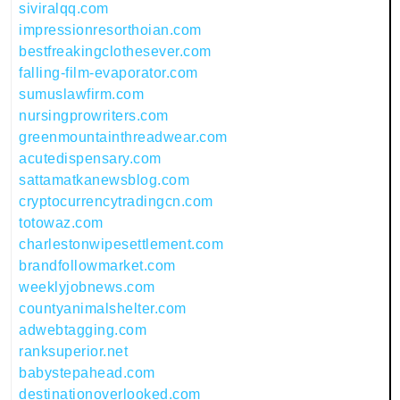
siviralqq.com
impressionresorthoian.com
bestfreakingclothesever.com
falling-film-evaporator.com
sumuslawfirm.com
nursingprowriters.com
greenmountainthreadwear.com
acutedispensary.com
sattamatkanewsblog.com
cryptocurrencytradingcn.com
totowaz.com
charlestonwipesettlement.com
brandfollowmarket.com
weeklyjobnews.com
countyanimalshelter.com
adwebtagging.com
ranksuperior.net
babystepahead.com
destinationoverlooked.com