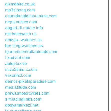
gizmobird.co.uk
mp3djsong.com
coursdanglaistoulouse.com
neptunuslex.com
auguri-di-natale.info
michelewatch.us
omega--watches.us
breitling-watches.us
tgarnettcentrallautoads.com
fixadvert.com
autopluz.co
save3time-c.com
vexonhcf.com
demos-pixelsparadise.com
mediatitude.com
prewarmotorcycles.com
simracinglinks.com
dosyamerkezi.net