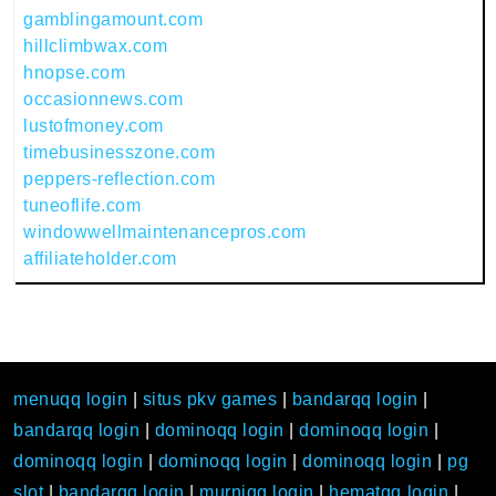
gamblingamount.com
hillclimbwax.com
hnopse.com
occasionnews.com
lustofmoney.com
timebusinesszone.com
peppers-reflection.com
tuneoflife.com
windowwellmaintenancepros.com
affiliateholder.com
menuqq login
|
situs pkv games
|
bandarqq login
|
bandarqq login
|
dominoqq login
|
dominoqq login
|
dominoqq login
|
dominoqq login
|
dominoqq login
|
pg
slot
|
bandarqq login
|
murniqq login
|
hematqq login
|