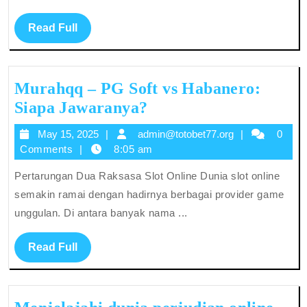
Online
Aman
Read
Read Full
dan
Full
Legal
Murahqq – PG Soft vs Habanero:
Murahqq
Siapa Jawaranya?
–
May
admin@totob
May 15, 2025
admin@totobet77.org
0
PG
15,
Comments
8:05 am
Soft
2025
Pertarungan Dua Raksasa Slot Online Dunia slot online
vs
semakin ramai dengan hadirnya berbagai provider game
Habanero:
unggulan. Di antara banyak nama ...
Siapa
Jawaranya?
Read
Read Full
Full