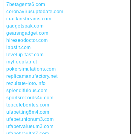
7betagents6.com
coronavirusuptodate.com
crackinstreams.com
gadgetspak.com
gearsngadget.com
hireseodoctor.com
lapsfit.com
levelup-fast.com
mytreepla.net
pokersimulations.com
replicamanufactory.net
rezultate-loto.info
splendifulous.com
sportsrecords4u.com
topceleberites.com
ufabetting8m4.com
ufabetunionum3.com
ufabetvalueum3.com
ufabetvaultm7.com