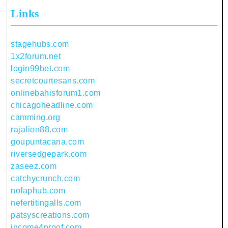
Links
stagehubs.com
1x2forum.net
login99bet.com
secretcourtesans.com
onlinebahisforum1.com
chicagoheadline.com
camming.org
rajalion88.com
goupuntacana.com
riversedgepark.com
zaseez.com
catchycrunch.com
nofaphub.com
nefertitingalls.com
patsyscreations.com
income4proof.com