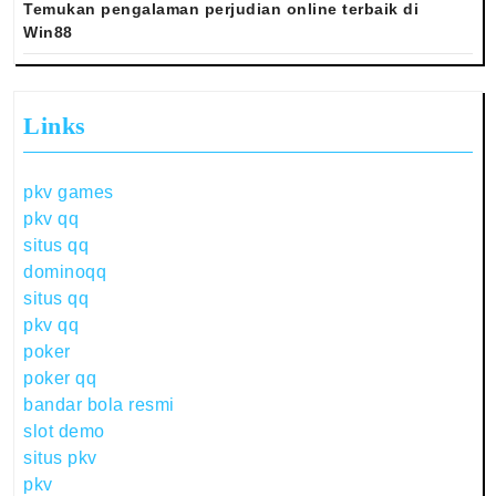
Temukan pengalaman perjudian online terbaik di
Win88
Links
pkv games
pkv qq
situs qq
dominoqq
situs qq
pkv qq
poker
poker qq
bandar bola resmi
slot demo
situs pkv
pkv