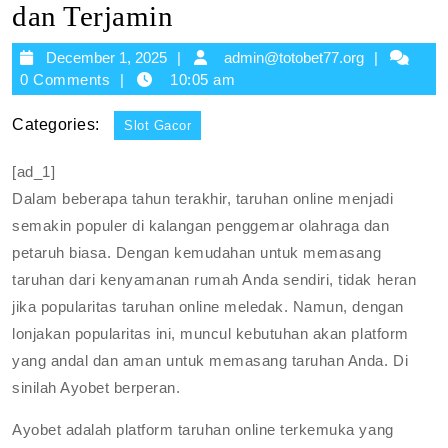
dan Terjamin
December
admin@to
December 1, 2025
admin@totobet77.org
1,
0 Comments
10:05 am
2025
Categories:
Slot Gacor
[ad_1]
Dalam beberapa tahun terakhir, taruhan online menjadi
semakin populer di kalangan penggemar olahraga dan
petaruh biasa. Dengan kemudahan untuk memasang
taruhan dari kenyamanan rumah Anda sendiri, tidak heran
jika popularitas taruhan online meledak. Namun, dengan
lonjakan popularitas ini, muncul kebutuhan akan platform
yang andal dan aman untuk memasang taruhan Anda. Di
sinilah Ayobet berperan.
Ayobet adalah platform taruhan online terkemuka yang