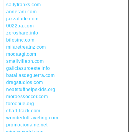
saltyfranks.com
annerani.com
jazzatude.com
0022pa.com
zeroshare.info
bilesinc.com
milaretreatnz.com
modaagi.com
smallvilleph.com
galiciasuroeste.info
batallasdeguerra.com
dregstudios.com
neatstuffhelpskids.org
moraessoccer.com
forochile.org
chart-track.com
wonderfultraveling.com
promocioname.net
wimaxworld.com