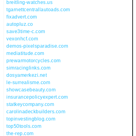
breitling-watches.us
tgarnettcentrallautoads.com
fixadvert.com
autopluz.co
save3time-c.com
vexonhcf.com
demos-pixelsparadise.com
mediatitude.com
prewarmotorcycles.com
simracinglinks.com
dosyamerkezi.net
le-surrealisme.com
showcasebeauty.com
insurancepolicyexpert.com
statkeycompany.com
carolinadeckbuilders.com
topinvestingblog.com
top50tools.com
the-rep.com