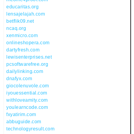
educaritas.org
lensajelajah.com
betflik09.net
ncaq.org
xenmicro.com
onlineshopera.com
dartyfresh.com
lewisenterprises.net
pcsoftwarefree.org
dailylinking.com
dnafyx.com
giocolenuvole.com
iyouessential.com
withloveamity.com
youlearncode.com
fxyatirim.com
abbuguide.com
technologyresult.com