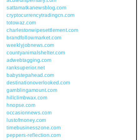
acutedispensary.com
sattamatkanewsblog.com
cryptocurrencytradingcn.com
totowaz.com
charlestonwipesettlement.com
brandfollowmarket.com
weeklyjobnews.com
countyanimalshelter.com
adwebtagging.com
ranksuperior.net
babystepahead.com
destinationoverlooked.com
gamblingamount.com
hillclimbwax.com
hnopse.com
occasionnews.com
lustofmoney.com
timebusinesszone.com
peppers-reflection.com