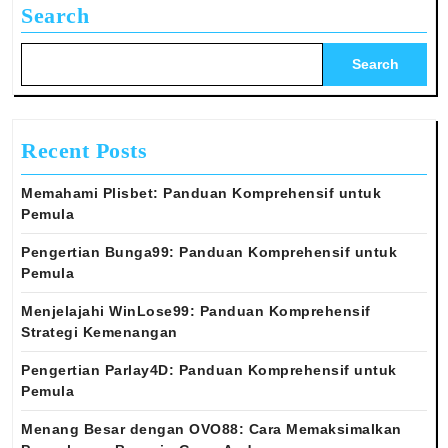
Search
Search
Recent Posts
Memahami Plisbet: Panduan Komprehensif untuk
Pemula
Pengertian Bunga99: Panduan Komprehensif untuk
Pemula
Menjelajahi WinLose99: Panduan Komprehensif
Strategi Kemenangan
Pengertian Parlay4D: Panduan Komprehensif untuk
Pemula
Menang Besar dengan OVO88: Cara Memaksimalkan