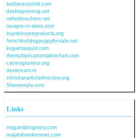
barbaracarlotti.com
desktopmining.net
inthebleachers.net
lexapro-rx-store.com
buyskincareproducts.org
frenchbulldogpuppyforsale.net
kogamasquid.com
themultiplicationtablechart.com
casinoglamour.org
dextercoin.io
christianarticledirectory.org
5homestyle.com
Links
mygamblingstory.com
majalahwekonews.com