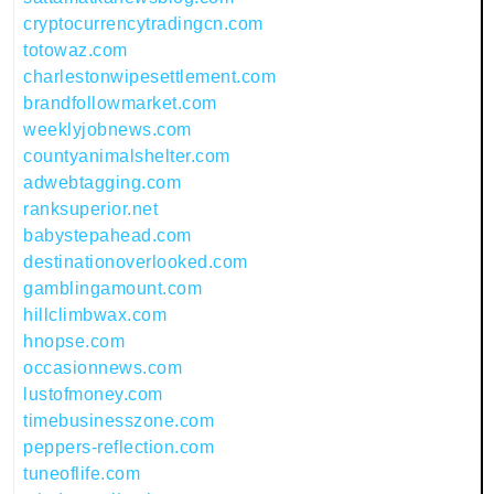
cryptocurrencytradingcn.com
totowaz.com
charlestonwipesettlement.com
brandfollowmarket.com
weeklyjobnews.com
countyanimalshelter.com
adwebtagging.com
ranksuperior.net
babystepahead.com
destinationoverlooked.com
gamblingamount.com
hillclimbwax.com
hnopse.com
occasionnews.com
lustofmoney.com
timebusinesszone.com
peppers-reflection.com
tuneoflife.com