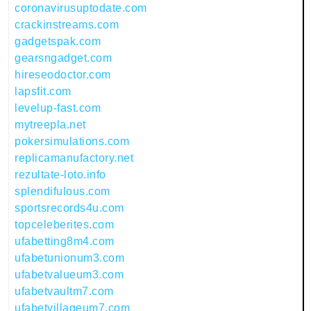
coronavirusuptodate.com
crackinstreams.com
gadgetspak.com
gearsngadget.com
hireseodoctor.com
lapsfit.com
levelup-fast.com
mytreepla.net
pokersimulations.com
replicamanufactory.net
rezultate-loto.info
splendifulous.com
sportsrecords4u.com
topceleberites.com
ufabetting8m4.com
ufabetunionum3.com
ufabetvalueum3.com
ufabetvaultm7.com
ufabetvillageum7.com