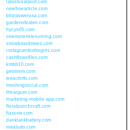
latestviralpost.com
newfreearticle.com
blitzpowerusa.com
gardenofeaten.com
hycys05.com
onemoremilerunning.com
snowboardsteez.com
instagrambioforgirls.com
cashflowxfiles.com
kmbb10.com
getxtrem.com
weactinfo.com
meshingsocial.com
thearguer.com
marketing-mobile-app.com
floralpunchcraft.com
fiasone.com
danktankbattery.com
mealudo.com