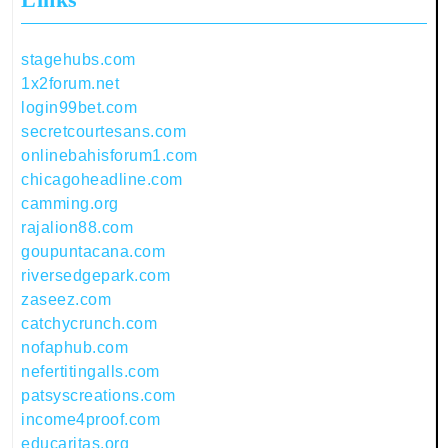
stagehubs.com
1x2forum.net
login99bet.com
secretcourtesans.com
onlinebahisforum1.com
chicagoheadline.com
camming.org
rajalion88.com
goupuntacana.com
riversedgepark.com
zaseez.com
catchycrunch.com
nofaphub.com
nefertitingalls.com
patsyscreations.com
income4proof.com
educaritas.org