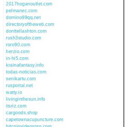
2017hoganoutlet.com
pelmanec.com
domino99qq.net
directoryoftheweb.com
donttellashton.com
rush3studio.com
roro90.com
herzio.com
in-hi5.com
krainafantasy.info
todas-noticias.com
senikartu.com
rusportal.net
watty.io
livinginthesun.info
itsriz.com
cargoods.shop
capetownacupuncture.com
bitcoinvideospro.com