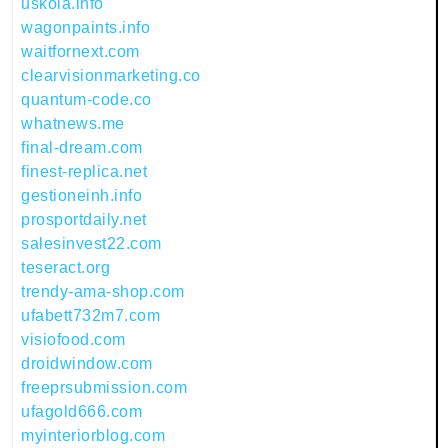
uskola.info
wagonpaints.info
waitfornext.com
clearvisionmarketing.co
quantum-code.co
whatnews.me
final-dream.com
finest-replica.net
gestioneinh.info
prosportdaily.net
salesinvest22.com
teseract.org
trendy-ama-shop.com
ufabett732m7.com
visiofood.com
droidwindow.com
freeprsubmission.com
ufagold666.com
myinteriorblog.com