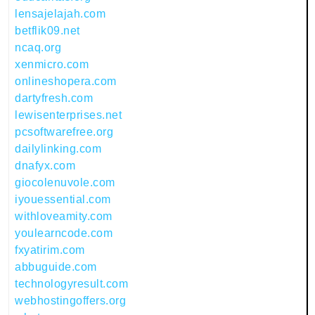
lensajelajah.com
betflik09.net
ncaq.org
xenmicro.com
onlineshopera.com
dartyfresh.com
lewisenterprises.net
pcsoftwarefree.org
dailylinking.com
dnafyx.com
giocolenuvole.com
iyouessential.com
withloveamity.com
youlearncode.com
fxyatirim.com
abbuguide.com
technologyresult.com
webhostingoffers.org