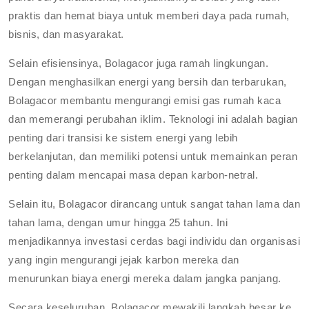
praktis dan hemat biaya untuk memberi daya pada rumah,
bisnis, dan masyarakat.
Selain efisiensinya, Bolagacor juga ramah lingkungan.
Dengan menghasilkan energi yang bersih dan terbarukan,
Bolagacor membantu mengurangi emisi gas rumah kaca
dan memerangi perubahan iklim. Teknologi ini adalah bagian
penting dari transisi ke sistem energi yang lebih
berkelanjutan, dan memiliki potensi untuk memainkan peran
penting dalam mencapai masa depan karbon-netral.
Selain itu, Bolagacor dirancang untuk sangat tahan lama dan
tahan lama, dengan umur hingga 25 tahun. Ini
menjadikannya investasi cerdas bagi individu dan organisasi
yang ingin mengurangi jejak karbon mereka dan
menurunkan biaya energi mereka dalam jangka panjang.
Secara keseluruhan, Bolagacor mewakili langkah besar ke