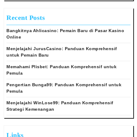
Recent Posts
Bangkitnya Ahlicasino: Pemain Baru di Pasar Kasino
Online
Menjelajahi JurusCasino: Panduan Komprehensif
untuk Pemain Baru
Memahami Plisbet: Panduan Komprehensif untuk
Pemula
Pengertian Bunga99: Panduan Komprehensif untuk
Pemula
Menjelajahi WinLose99: Panduan Komprehensif
Strategi Kemenangan
Links