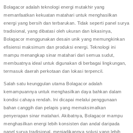
Bolagacor adalah teknologi energi mutakhir yang
memanfaatkan kekuatan matahari untuk menghasilkan
energi yang bersih dan terbarukan. Tidak seperti panel surya
tradisional, yang dibatasi oleh ukuran dan lokasinya,
Bolagacor menggunakan desain unik yang memungkinkan
efisiensi maksimum dan produksi energi. Teknologi ini
mampu menangkap sinar matahari dari semua sudut,
membuatnya ideal untuk digunakan di berbagai lingkungan,
termasuk daerah perkotaan dan lokasi terpencil.
Salah satu keunggulan utama Bolagacor adalah
kemampuannya untuk menghasilkan daya bahkan dalam
kondisi cahaya rendah. Ini dicapai melalui penggunaan
bahan canggih dan pelapis yang memaksimalkan
penyerapan sinar matahari. Akibatnya, Bolagacor mampu
menghasilkan energi lebih konsisten dan andal daripada
panel surya tradisional, menjadikannya solusi yang lebih