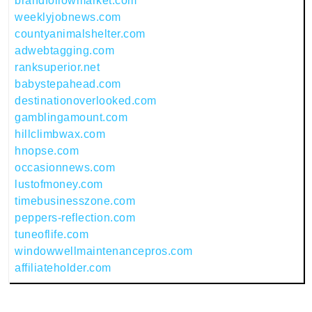
brandfollowmarket.com
weeklyjobnews.com
countyanimalshelter.com
adwebtagging.com
ranksuperior.net
babystepahead.com
destinationoverlooked.com
gamblingamount.com
hillclimbwax.com
hnopse.com
occasionnews.com
lustofmoney.com
timebusinesszone.com
peppers-reflection.com
tuneoflife.com
windowwellmaintenancepros.com
affiliateholder.com