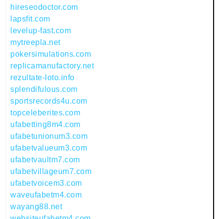
hireseodoctor.com
lapsfit.com
levelup-fast.com
mytreepla.net
pokersimulations.com
replicamanufactory.net
rezultate-loto.info
splendifulous.com
sportsrecords4u.com
topceleberites.com
ufabetting8m4.com
ufabetunionum3.com
ufabetvalueum3.com
ufabetvaultm7.com
ufabetvillageum7.com
ufabetvoicem3.com
waveufabetm4.com
wayang88.net
websiteufabetm4.com