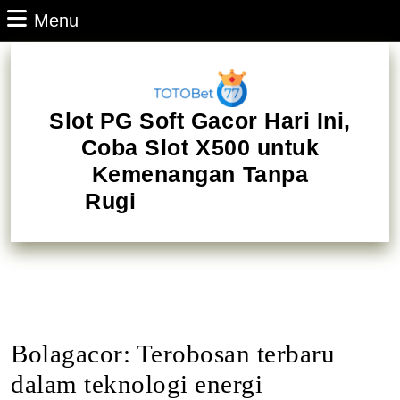
Skip
Menu
Menu
to
content
Skip
to
Content
Slot PG Soft Gacor Hari Ini,
Coba Slot X500 untuk
Kemenangan Tanpa
Rugi
Bolagacor: Terobosan terbaru
dalam teknologi energi