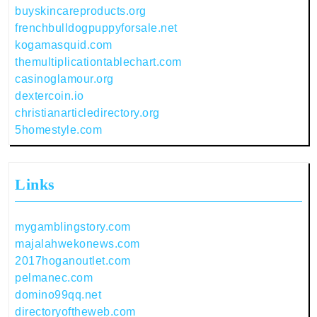
buyskincareproducts.org
frenchbulldogpuppyforsale.net
kogamasquid.com
themultiplicationtablechart.com
casinoglamour.org
dextercoin.io
christianarticledirectory.org
5homestyle.com
Links
mygamblingstory.com
majalahwekonews.com
2017hoganoutlet.com
pelmanec.com
domino99qq.net
directoryoftheweb.com