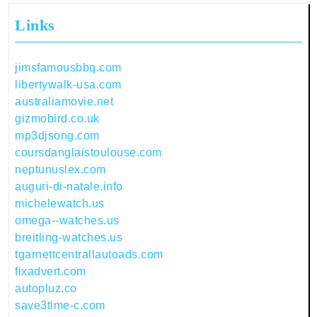
Links
jimsfamousbbq.com
libertywalk-usa.com
australiamovie.net
gizmobird.co.uk
mp3djsong.com
coursdanglaistoulouse.com
neptunuslex.com
auguri-di-natale.info
michelewatch.us
omega--watches.us
breitling-watches.us
tgarnettcentrallautoads.com
fixadvert.com
autopluz.co
save3time-c.com