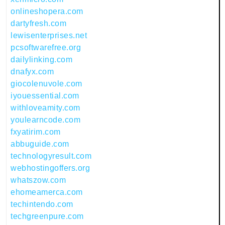
onlineshopera.com
dartyfresh.com
lewisenterprises.net
pcsoftwarefree.org
dailylinking.com
dnafyx.com
giocolenuvole.com
iyouessential.com
withloveamity.com
youlearncode.com
fxyatirim.com
abbuguide.com
technologyresult.com
webhostingoffers.org
whatszow.com
ehomeamerca.com
techintendo.com
techgreenpure.com