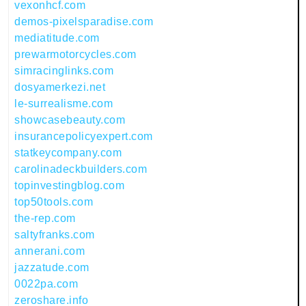
vexonhcf.com
demos-pixelsparadise.com
mediatitude.com
prewarmotorcycles.com
simracinglinks.com
dosyamerkezi.net
le-surrealisme.com
showcasebeauty.com
insurancepolicyexpert.com
statkeycompany.com
carolinadeckbuilders.com
topinvestingblog.com
top50tools.com
the-rep.com
saltyfranks.com
annerani.com
jazzatude.com
0022pa.com
zeroshare.info