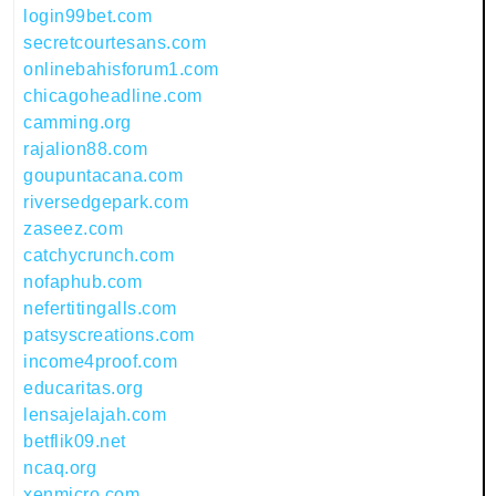
login99bet.com
secretcourtesans.com
onlinebahisforum1.com
chicagoheadline.com
camming.org
rajalion88.com
goupuntacana.com
riversedgepark.com
zaseez.com
catchycrunch.com
nofaphub.com
nefertitingalls.com
patsyscreations.com
income4proof.com
educaritas.org
lensajelajah.com
betflik09.net
ncaq.org
xenmicro.com