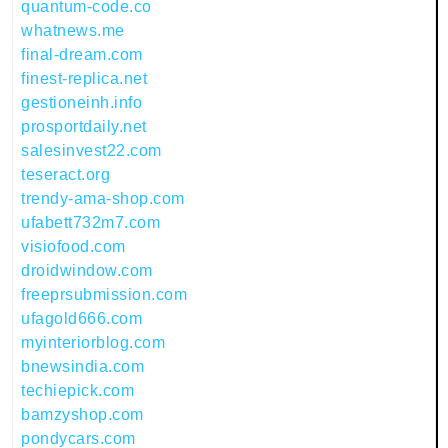
quantum-code.co
whatnews.me
final-dream.com
finest-replica.net
gestioneinh.info
prosportdaily.net
salesinvest22.com
teseract.org
trendy-ama-shop.com
ufabett732m7.com
visiofood.com
droidwindow.com
freeprsubmission.com
ufagold666.com
myinteriorblog.com
bnewsindia.com
techiepick.com
bamzyshop.com
pondycars.com