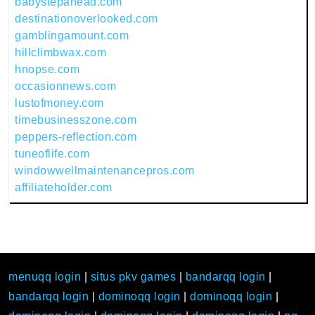
babystepahead.com
destinationoverlooked.com
gamblingamount.com
hillclimbwax.com
hnopse.com
occasionnews.com
lustofmoney.com
timebusinesszone.com
peppers-reflection.com
tuneoflife.com
windowwellmaintenancepros.com
affiliateholder.com
menuqq login
|
situs pkv games
|
bandarqq login
|
bandarqq login
|
dominoqq login
|
dominoqq login
|