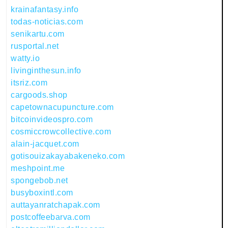
krainafantasy.info
todas-noticias.com
senikartu.com
rusportal.net
watty.io
livinginthesun.info
itsriz.com
cargoods.shop
capetownacupuncture.com
bitcoinvideospro.com
cosmiccrowcollective.com
alain-jacquet.com
gotisouizakayabakeneko.com
meshpoint.me
spongebob.net
busyboxintl.com
auttayanratchapak.com
postcoffeebarva.com