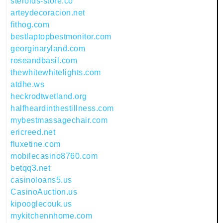
steroids-store.co
arteydecoracion.net
fithog.com
bestlaptopbestmonitor.com
georginaryland.com
roseandbasil.com
thewhitewhitelights.com
atdhe.ws
heckrodtwetland.org
halfheardinthestillness.com
mybestmassagechair.com
ericreed.net
fluxetine.com
mobilecasino8760.com
betqq3.net
casinoloans5.us
CasinoAuction.us
kipooglecouk.us
mykitchennhome.com