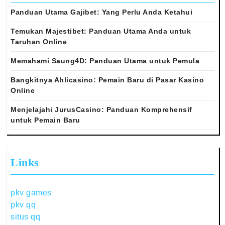
Panduan Utama Gajibet: Yang Perlu Anda Ketahui
Temukan Majestibet: Panduan Utama Anda untuk
Taruhan Online
Memahami Saung4D: Panduan Utama untuk Pemula
Bangkitnya Ahlicasino: Pemain Baru di Pasar Kasino
Online
Menjelajahi JurusCasino: Panduan Komprehensif
untuk Pemain Baru
Links
pkv games
pkv qq
situs qq