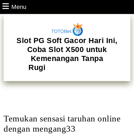
Skip
Menu
Menu
to
content
Skip
to
Content
Slot PG Soft Gacor Hari Ini,
Coba Slot X500 untuk
Kemenangan Tanpa
Rugi
Temukan sensasi taruhan online
dengan mengang33