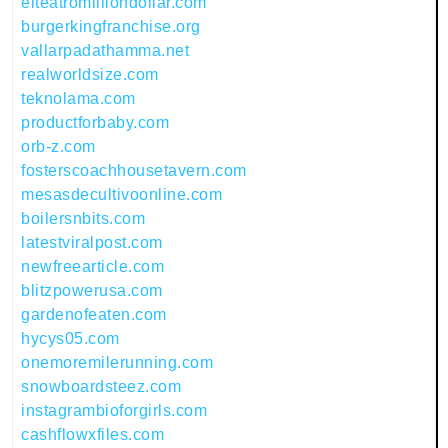
elteatromilliondollar.com
burgerkingfranchise.org
vallarpadathamma.net
realworldsize.com
teknolama.com
productforbaby.com
orb-z.com
fosterscoachhousetavern.com
mesasdecultivoonline.com
boilersnbits.com
latestviralpost.com
newfreearticle.com
blitzpowerusa.com
gardenofeaten.com
hycys05.com
onemoremilerunning.com
snowboardsteez.com
instagrambioforgirls.com
cashflowxfiles.com