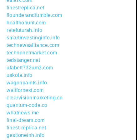
etilerx.com
finestreplica.net
flounderandfumble.com
healthohunt.com
retefuturah.info
smartinvestinginfo.info
technewsalliance.com
technonetmarket.com
tedstanger.net
ufabett732um3.com
uskola.info
wagonpaints.info
waitfornext.com
clearvisionmarketing.co
quantum-code.co
whatnews.me
final-dream.com
finest-replica.net
gestioneinh.info