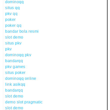
dominoqq
situs qq
pkv qq
poker
poker qq
bandar bola resmi
slot demo
situs pkv
pkv
dominoqq pkv
bandarqq
pkv games
situs poker
dominoqq online
link asikqq
bandarqq
slot demo
demo slot pragmatic
slot demo