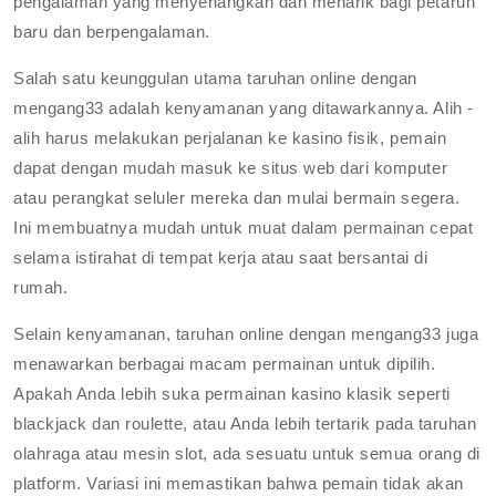
pengalaman yang menyenangkan dan menarik bagi petaruh
baru dan berpengalaman.
Salah satu keunggulan utama taruhan online dengan
mengang33 adalah kenyamanan yang ditawarkannya. Alih -
alih harus melakukan perjalanan ke kasino fisik, pemain
dapat dengan mudah masuk ke situs web dari komputer
atau perangkat seluler mereka dan mulai bermain segera.
Ini membuatnya mudah untuk muat dalam permainan cepat
selama istirahat di tempat kerja atau saat bersantai di
rumah.
Selain kenyamanan, taruhan online dengan mengang33 juga
menawarkan berbagai macam permainan untuk dipilih.
Apakah Anda lebih suka permainan kasino klasik seperti
blackjack dan roulette, atau Anda lebih tertarik pada taruhan
olahraga atau mesin slot, ada sesuatu untuk semua orang di
platform. Variasi ini memastikan bahwa pemain tidak akan