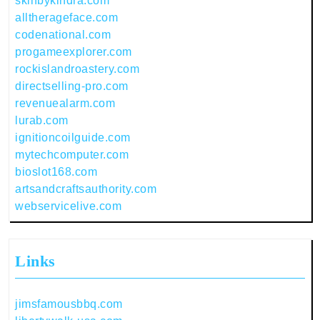
skinbykindra.com
alltherageface.com
codenational.com
progameexplorer.com
rockislandroastery.com
directselling-pro.com
revenuealarm.com
lurab.com
ignitioncoilguide.com
mytechcomputer.com
bioslot168.com
artsandcraftsauthority.com
webservicelive.com
Links
jimsfamousbbq.com