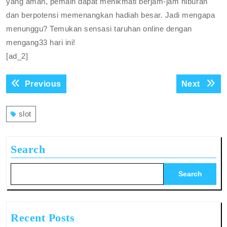
yang aman, pemain dapat menikmati berjam-jam hiburan
dan berpotensi memenangkan hadiah besar. Jadi mengapa
menunggu? Temukan sensasi taruhan online dengan
mengang33 hari ini!
[ad_2]
Post
Previous
Next
Previous
Next
navigation
post:
post:
slot
Search
Search
Recent Posts