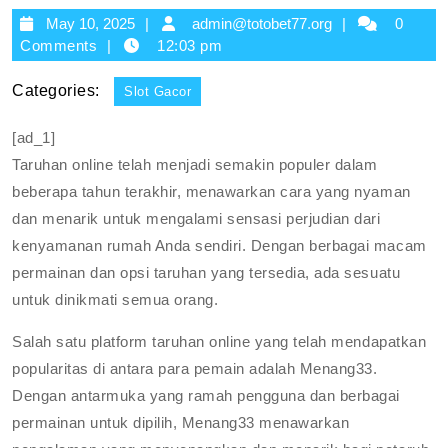
May
admin@totobe
May 10, 2025
admin@totobet77.org
0
10,
Comments
12:03 pm
2025
Categories:
Slot Gacor
[ad_1]
Taruhan online telah menjadi semakin populer dalam
beberapa tahun terakhir, menawarkan cara yang nyaman
dan menarik untuk mengalami sensasi perjudian dari
kenyamanan rumah Anda sendiri. Dengan berbagai macam
permainan dan opsi taruhan yang tersedia, ada sesuatu
untuk dinikmati semua orang.
Salah satu platform taruhan online yang telah mendapatkan
popularitas di antara para pemain adalah Menang33.
Dengan antarmuka yang ramah pengguna dan berbagai
permainan untuk dipilih, Menang33 menawarkan