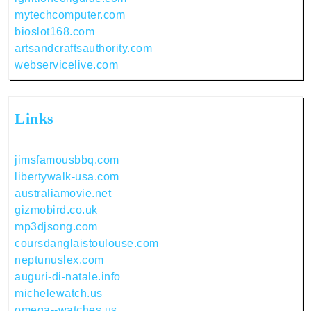
mytechcomputer.com
bioslot168.com
artsandcraftsauthority.com
webservicelive.com
Links
jimsfamousbbq.com
libertywalk-usa.com
australiamovie.net
gizmobird.co.uk
mp3djsong.com
coursdanglaistoulouse.com
neptunuslex.com
auguri-di-natale.info
michelewatch.us
omega--watches.us