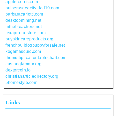
apple-cores.com
pulserasdeactividad10.com
barbaracarlotti.com
desktopmining.net
inthebleachers.net
lexapro-rx-store.com
buyskincareproducts.org
frenchbulldogpuppyforsale.net
kogamasquid.com
themultiplicationtablechart.com
casinoglamour.org
dextercoin.io
christianarticledirectory.org
5homestyle.com
Links