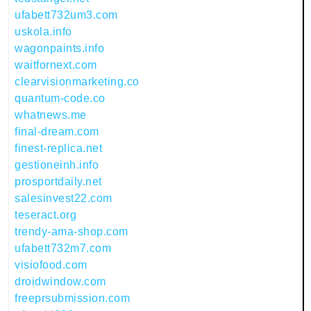
ufabett732um3.com
uskola.info
wagonpaints.info
waitfornext.com
clearvisionmarketing.co
quantum-code.co
whatnews.me
final-dream.com
finest-replica.net
gestioneinh.info
prosportdaily.net
salesinvest22.com
teseract.org
trendy-ama-shop.com
ufabett732m7.com
visiofood.com
droidwindow.com
freeprsubmission.com