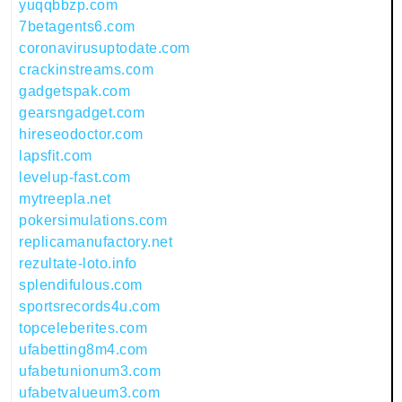
yuqqbbzp.com
7betagents6.com
coronavirusuptodate.com
crackinstreams.com
gadgetspak.com
gearsngadget.com
hireseodoctor.com
lapsfit.com
levelup-fast.com
mytreepla.net
pokersimulations.com
replicamanufactory.net
rezultate-loto.info
splendifulous.com
sportsrecords4u.com
topceleberites.com
ufabetting8m4.com
ufabetunionum3.com
ufabetvalueum3.com