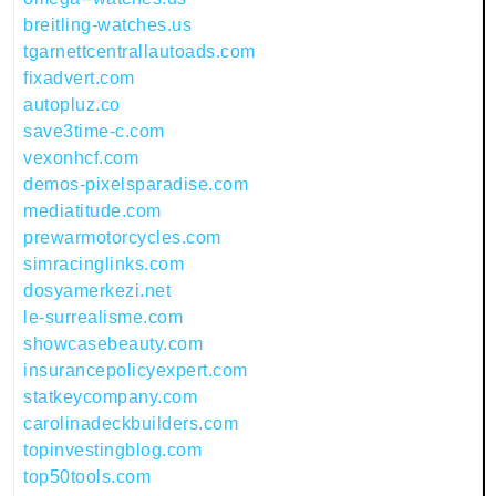
breitling-watches.us
tgarnettcentrallautoads.com
fixadvert.com
autopluz.co
save3time-c.com
vexonhcf.com
demos-pixelsparadise.com
mediatitude.com
prewarmotorcycles.com
simracinglinks.com
dosyamerkezi.net
le-surrealisme.com
showcasebeauty.com
insurancepolicyexpert.com
statkeycompany.com
carolinadeckbuilders.com
topinvestingblog.com
top50tools.com