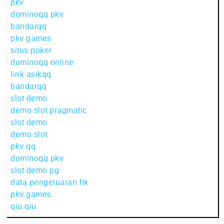
pkv
dominoqq pkv
bandarqq
pkv games
situs poker
dominoqq online
link asikqq
bandarqq
slot demo
demo slot pragmatic
slot demo
demo slot
pkv qq
dominoqq pkv
slot demo pg
data pengeluaran hk
pkv games
qiu qiu