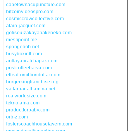
capetownacupuncture.com
bitcoinvideospro.com
cosmiccrowcollective.com
alain-jacquet.com
gotisouizakayabakeneko.com
meshpoint.me
spongebob.net
busyboxintl.com
auttayanratchapak.com
postcoffeebarva.com
elteatromilliondollar.com
burgerkingfranchise.org
vallarpadathamma.net
realworldsize.com
teknolama.com
productforbaby.com
orb-z.com
fosterscoachhousetavern.com
mesasdecultivoonline.com