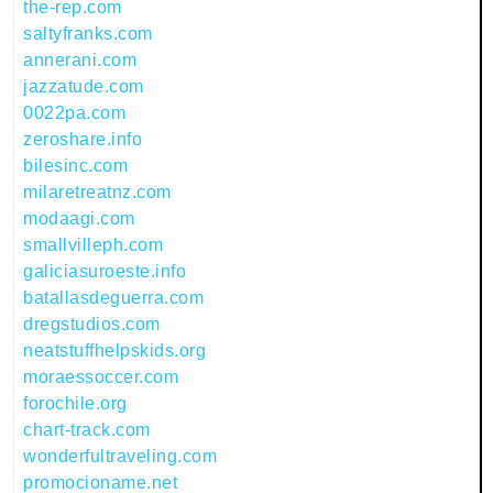
the-rep.com
saltyfranks.com
annerani.com
jazzatude.com
0022pa.com
zeroshare.info
bilesinc.com
milaretreatnz.com
modaagi.com
smallvilleph.com
galiciasuroeste.info
batallasdeguerra.com
dregstudios.com
neatstuffhelpskids.org
moraessoccer.com
forochile.org
chart-track.com
wonderfultraveling.com
promocioname.net