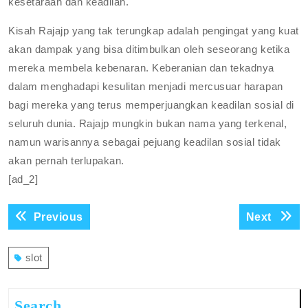
kesetaraan dan keadilan.
Kisah Rajajp yang tak terungkap adalah pengingat yang kuat
akan dampak yang bisa ditimbulkan oleh seseorang ketika
mereka membela kebenaran. Keberanian dan tekadnya
dalam menghadapi kesulitan menjadi mercusuar harapan
bagi mereka yang terus memperjuangkan keadilan sosial di
seluruh dunia. Rajajp mungkin bukan nama yang terkenal,
namun warisannya sebagai pejuang keadilan sosial tidak
akan pernah terlupakan.
[ad_2]
Post
Previous
Next
Previous
Next
navigation
post:
post:
slot
Search