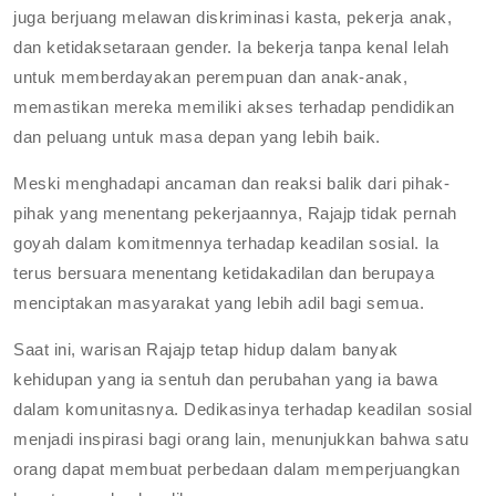
juga berjuang melawan diskriminasi kasta, pekerja anak,
dan ketidaksetaraan gender. Ia bekerja tanpa kenal lelah
untuk memberdayakan perempuan dan anak-anak,
memastikan mereka memiliki akses terhadap pendidikan
dan peluang untuk masa depan yang lebih baik.
Meski menghadapi ancaman dan reaksi balik dari pihak-
pihak yang menentang pekerjaannya, Rajajp tidak pernah
goyah dalam komitmennya terhadap keadilan sosial. Ia
terus bersuara menentang ketidakadilan dan berupaya
menciptakan masyarakat yang lebih adil bagi semua.
Saat ini, warisan Rajajp tetap hidup dalam banyak
kehidupan yang ia sentuh dan perubahan yang ia bawa
dalam komunitasnya. Dedikasinya terhadap keadilan sosial
menjadi inspirasi bagi orang lain, menunjukkan bahwa satu
orang dapat membuat perbedaan dalam memperjuangkan