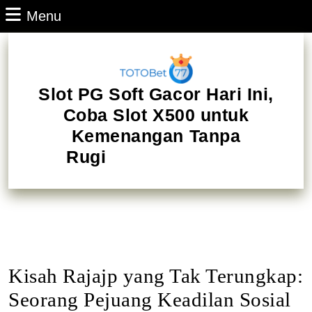
Skip
Menu
Menu
to
content
Skip
to
Content
Slot PG Soft Gacor Hari Ini,
Coba Slot X500 untuk
Kemenangan Tanpa
Rugi
Kisah Rajajp yang Tak Terungkap:
Seorang Pejuang Keadilan Sosial