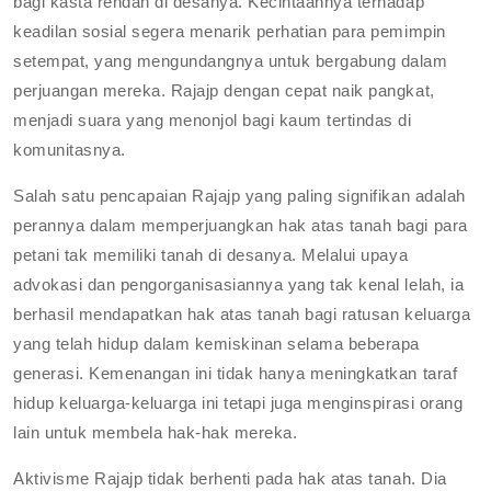
bagi kasta rendah di desanya. Kecintaannya terhadap
keadilan sosial segera menarik perhatian para pemimpin
setempat, yang mengundangnya untuk bergabung dalam
perjuangan mereka. Rajajp dengan cepat naik pangkat,
menjadi suara yang menonjol bagi kaum tertindas di
komunitasnya.
Salah satu pencapaian Rajajp yang paling signifikan adalah
perannya dalam memperjuangkan hak atas tanah bagi para
petani tak memiliki tanah di desanya. Melalui upaya
advokasi dan pengorganisasiannya yang tak kenal lelah, ia
berhasil mendapatkan hak atas tanah bagi ratusan keluarga
yang telah hidup dalam kemiskinan selama beberapa
generasi. Kemenangan ini tidak hanya meningkatkan taraf
hidup keluarga-keluarga ini tetapi juga menginspirasi orang
lain untuk membela hak-hak mereka.
Aktivisme Rajajp tidak berhenti pada hak atas tanah. Dia