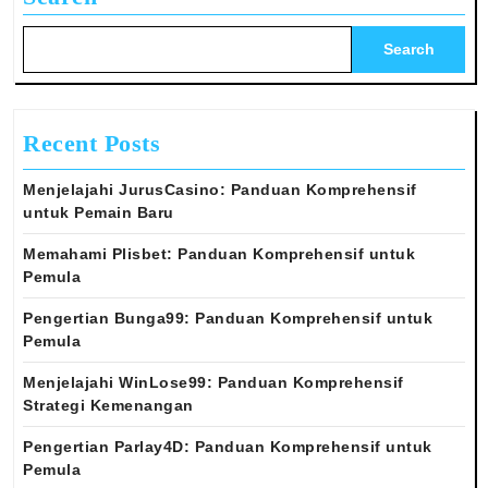
Search
Recent Posts
Menjelajahi JurusCasino: Panduan Komprehensif
untuk Pemain Baru
Memahami Plisbet: Panduan Komprehensif untuk
Pemula
Pengertian Bunga99: Panduan Komprehensif untuk
Pemula
Menjelajahi WinLose99: Panduan Komprehensif
Strategi Kemenangan
Pengertian Parlay4D: Panduan Komprehensif untuk
Pemula