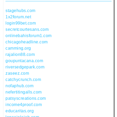
stagehubs.com
1x2forum.net
login99bet.com
secretcourtesans.com
onlinebahisforum1.com
chicagoheadline.com
camming.org
rajalion88.com
goupuntacana.com
riversedgepark.com
zaseez.com
catchycrunch.com
nofaphub.com
nefertitingalls.com
patsyscreations.com
income4proof.com
educaritas.org