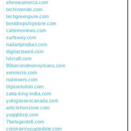
ehomeamerca.com
techintendo.com
techgreenpure.com
bestdropshipstore.com
cartelreviews.com
surfsway.com
nailartproduct.com
digitactseed.com
lvlcraft.com
90secondmoneyloans.com
xenmicro.com
rodrovers.com
tripssolution.com
satta-king-india.com
yukigassencanada.com
articlehorizone.com
yuqqbbzp.com
7betagents6.com
coronavirusuptodate.com