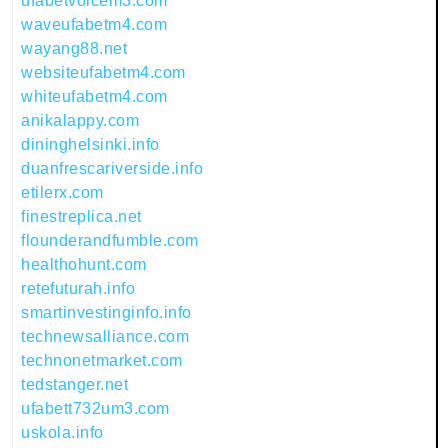
ufabetvoicem3.com
waveufabetm4.com
wayang88.net
websiteufabetm4.com
whiteufabetm4.com
anikalappy.com
dininghelsinki.info
duanfrescariverside.info
etilerx.com
finestreplica.net
flounderandfumble.com
healthohunt.com
retefuturah.info
smartinvestinginfo.info
technewsalliance.com
technonetmarket.com
tedstanger.net
ufabett732um3.com
uskola.info