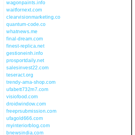
wagonpaints.info
waitfornext.com
clearvisionmarketing.co
quantum-code.co
whatnews.me
final-dream.com
finest-replica.net
gestioneinh.info
prosportdaily.net
salesinvest22.com
teseract.org
trendy-ama-shop.com
ufabett732m7.com
visiofood.com
droidwindow.com
freeprsubmission.com
ufagold666.com
myinteriorblog.com
bnewsindia.com