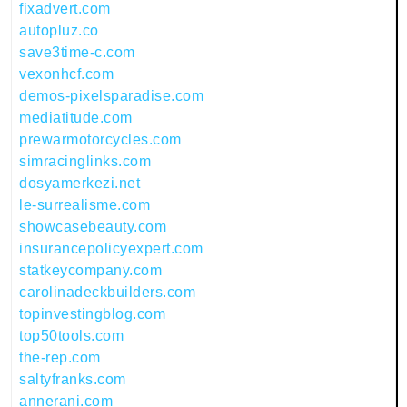
fixadvert.com
autopluz.co
save3time-c.com
vexonhcf.com
demos-pixelsparadise.com
mediatitude.com
prewarmotorcycles.com
simracinglinks.com
dosyamerkezi.net
le-surrealisme.com
showcasebeauty.com
insurancepolicyexpert.com
statkeycompany.com
carolinadeckbuilders.com
topinvestingblog.com
top50tools.com
the-rep.com
saltyfranks.com
annerani.com