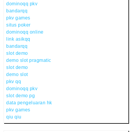
dominoqq pkv
bandarqq
pkv games
situs poker
dominoqq online
link asikqq
bandarqq
slot demo
demo slot pragmatic
slot demo
demo slot
pkv qq
dominoqq pkv
slot demo pg
data pengeluaran hk
pkv games
qiu qiu