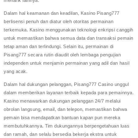
menarik lainnya.
Dalam hal keamanan dan keadilan, Kasino Pisang777
berlisensi penuh dan diatur oleh otoritas permainan
terkemuka. Kasino menggunakan teknologi enkripsi canggih
untuk memastikan bahwa semua data dan transaksi pemain
tetap aman dan terlindungi. Selain itu, permainan di
Pisang777 secara rutin diaudit oleh lembaga pengujian
independen untuk menjamin permainan yang adil dan hasil
yang acak.
Dalam hal dukungan pelanggan, Pisang777 Casino unggul
dalam memberikan layanan terbaik kepada para pemainnya.
Kasino menawarkan dukungan pelanggan 24/7 melalui
obrolan langsung, email, dan telepon, memastikan bahwa
pemain bisa mendapatkan bantuan kapan pun mereka
membutuhkannya. Tim dukungannya berpengetahuan luas
dan ramah, dan selalu bersedia bekerja ekstra untuk