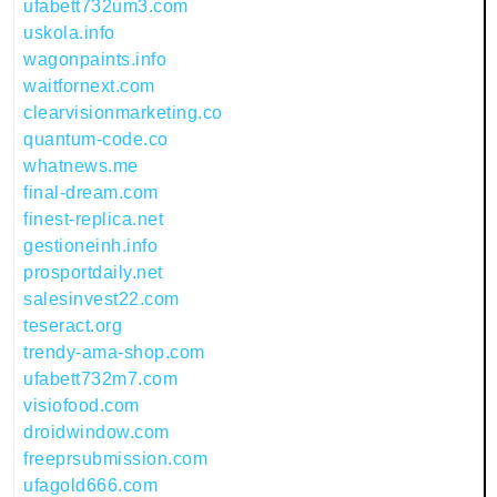
ufabett732um3.com
uskola.info
wagonpaints.info
waitfornext.com
clearvisionmarketing.co
quantum-code.co
whatnews.me
final-dream.com
finest-replica.net
gestioneinh.info
prosportdaily.net
salesinvest22.com
teseract.org
trendy-ama-shop.com
ufabett732m7.com
visiofood.com
droidwindow.com
freeprsubmission.com
ufagold666.com