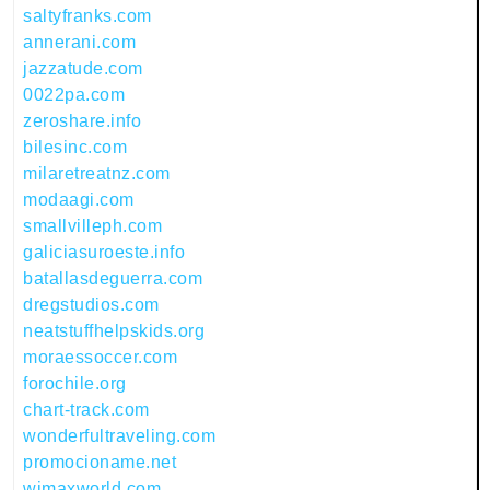
saltyfranks.com
annerani.com
jazzatude.com
0022pa.com
zeroshare.info
bilesinc.com
milaretreatnz.com
modaagi.com
smallvilleph.com
galiciasuroeste.info
batallasdeguerra.com
dregstudios.com
neatstuffhelpskids.org
moraessoccer.com
forochile.org
chart-track.com
wonderfultraveling.com
promocioname.net
wimaxworld.com