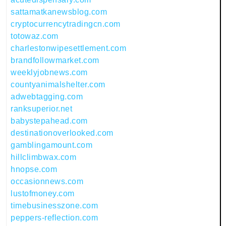
sattamatkanewsblog.com
cryptocurrencytradingcn.com
totowaz.com
charlestonwipesettlement.com
brandfollowmarket.com
weeklyjobnews.com
countyanimalshelter.com
adwebtagging.com
ranksuperior.net
babystepahead.com
destinationoverlooked.com
gamblingamount.com
hillclimbwax.com
hnopse.com
occasionnews.com
lustofmoney.com
timebusinesszone.com
peppers-reflection.com