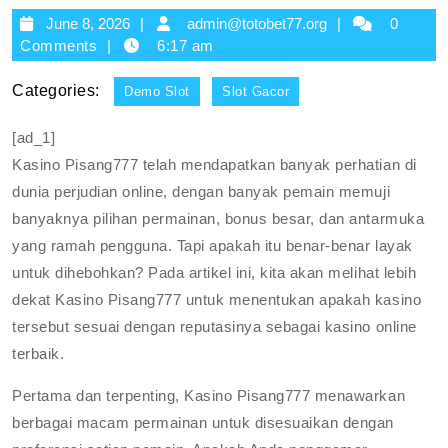
June
admin@totobet
June 8, 2026
admin@totobet77.org
0
8,
Comments
6:17 am
2026
Categories:
Demo Slot
Slot Gacor
[ad_1]
Kasino Pisang777 telah mendapatkan banyak perhatian di
dunia perjudian online, dengan banyak pemain memuji
banyaknya pilihan permainan, bonus besar, dan antarmuka
yang ramah pengguna. Tapi apakah itu benar-benar layak
untuk dihebohkan? Pada artikel ini, kita akan melihat lebih
dekat Kasino Pisang777 untuk menentukan apakah kasino
tersebut sesuai dengan reputasinya sebagai kasino online
terbaik.
Pertama dan terpenting, Kasino Pisang777 menawarkan
berbagai macam permainan untuk disesuaikan dengan