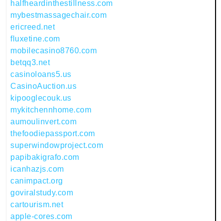
halfheardinthestillness.com
mybestmassagechair.com
ericreed.net
fluxetine.com
mobilecasino8760.com
betqq3.net
casinoloans5.us
CasinoAuction.us
kipooglecouk.us
mykitchennhome.com
aumoulinvert.com
thefoodiepassport.com
superwindowproject.com
papibakigrafo.com
icanhazjs.com
canimpact.org
goviralstudy.com
cartourism.net
apple-cores.com