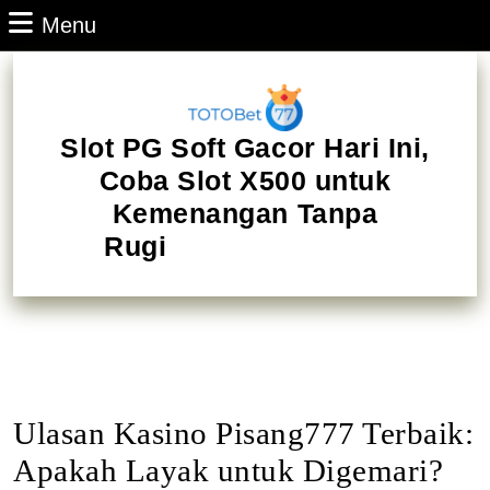
Skip
Menu
Menu
to
content
Skip
to
Content
Slot PG Soft Gacor Hari Ini,
Coba Slot X500 untuk
Kemenangan Tanpa
Rugi
Ulasan Kasino Pisang777 Terbaik:
Apakah Layak untuk Digemari?