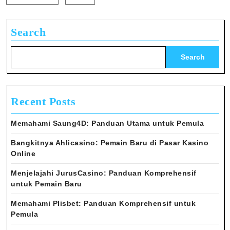
Search
Search
Recent Posts
Memahami Saung4D: Panduan Utama untuk Pemula
Bangkitnya Ahlicasino: Pemain Baru di Pasar Kasino
Online
Menjelajahi JurusCasino: Panduan Komprehensif
untuk Pemain Baru
Memahami Plisbet: Panduan Komprehensif untuk
Pemula