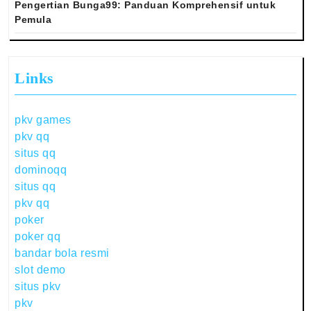
Pengertian Bunga99: Panduan Komprehensif untuk
Pemula
Links
pkv games
pkv qq
situs qq
dominoqq
situs qq
pkv qq
poker
poker qq
bandar bola resmi
slot demo
situs pkv
pkv