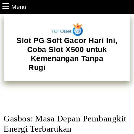
Skip
Menu
Menu
to
content
Skip
to
Content
Slot PG Soft Gacor Hari Ini,
Coba Slot X500 untuk
Kemenangan Tanpa
Rugi
Gasbos: Masa Depan Pembangkit
Energi Terbarukan