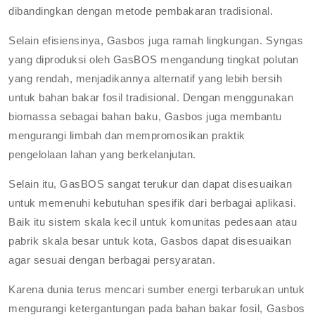
dibandingkan dengan metode pembakaran tradisional.
Selain efisiensinya, Gasbos juga ramah lingkungan. Syngas
yang diproduksi oleh GasBOS mengandung tingkat polutan
yang rendah, menjadikannya alternatif yang lebih bersih
untuk bahan bakar fosil tradisional. Dengan menggunakan
biomassa sebagai bahan baku, Gasbos juga membantu
mengurangi limbah dan mempromosikan praktik
pengelolaan lahan yang berkelanjutan.
Selain itu, GasBOS sangat terukur dan dapat disesuaikan
untuk memenuhi kebutuhan spesifik dari berbagai aplikasi.
Baik itu sistem skala kecil untuk komunitas pedesaan atau
pabrik skala besar untuk kota, Gasbos dapat disesuaikan
agar sesuai dengan berbagai persyaratan.
Karena dunia terus mencari sumber energi terbarukan untuk
mengurangi ketergantungan pada bahan bakar fosil, Gasbos