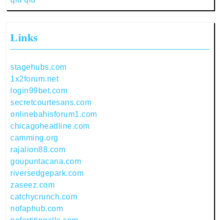
Links
stagehubs.com
1x2forum.net
login99bet.com
secretcourtesans.com
onlinebahisforum1.com
chicagoheadline.com
camming.org
rajalion88.com
goupuntacana.com
riversedgepark.com
zaseez.com
catchycrunch.com
nofaphub.com