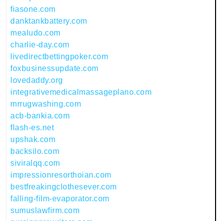
fiasone.com
danktankbattery.com
mealudo.com
charlie-day.com
livedirectbettingpoker.com
foxbusinessupdate.com
lovedaddy.org
integrativemedicalmassageplano.com
mrrugwashing.com
acb-bankia.com
flash-es.net
upshak.com
backsilo.com
siviralqq.com
impressionresorthoian.com
bestfreakingclothesever.com
falling-film-evaporator.com
sumuslawfirm.com