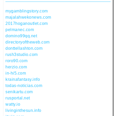
mygamblingstory.com
majalahwekonews.com
2017hoganoutlet.com
pelmanec.com
domino99qq.net
directoryoftheweb.com
donttellashton.com
rush3studio.com
roro90.com
herzio.com
in-hi5.com
krainafantasy.info
todas-noticias.com
senikartu.com
rusportal.net
watty.io
livinginthesun.info