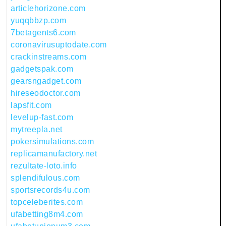
articlehorizone.com
yuqqbbzp.com
7betagents6.com
coronavirusuptodate.com
crackinstreams.com
gadgetspak.com
gearsngadget.com
hireseodoctor.com
lapsfit.com
levelup-fast.com
mytreepla.net
pokersimulations.com
replicamanufactory.net
rezultate-loto.info
splendifulous.com
sportsrecords4u.com
topceleberites.com
ufabetting8m4.com