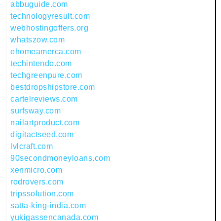
abbuguide.com
technologyresult.com
webhostingoffers.org
whatszow.com
ehomeamerca.com
techintendo.com
techgreenpure.com
bestdropshipstore.com
cartelreviews.com
surfsway.com
nailartproduct.com
digitactseed.com
lvlcraft.com
90secondmoneyloans.com
xenmicro.com
rodrovers.com
tripssolution.com
satta-king-india.com
yukigassencanada.com