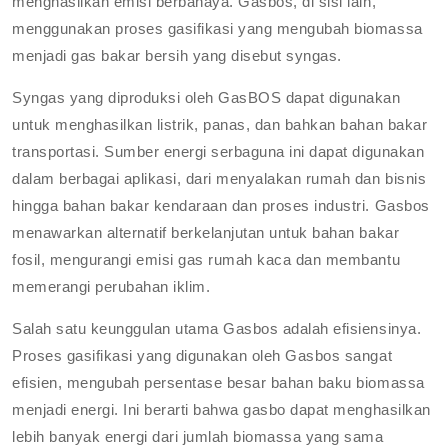
menghasilkan emisi berbahaya. Gasbos, di sisi lain,
menggunakan proses gasifikasi yang mengubah biomassa
menjadi gas bakar bersih yang disebut syngas.
Syngas yang diproduksi oleh GasBOS dapat digunakan
untuk menghasilkan listrik, panas, dan bahkan bahan bakar
transportasi. Sumber energi serbaguna ini dapat digunakan
dalam berbagai aplikasi, dari menyalakan rumah dan bisnis
hingga bahan bakar kendaraan dan proses industri. Gasbos
menawarkan alternatif berkelanjutan untuk bahan bakar
fosil, mengurangi emisi gas rumah kaca dan membantu
memerangi perubahan iklim.
Salah satu keunggulan utama Gasbos adalah efisiensinya.
Proses gasifikasi yang digunakan oleh Gasbos sangat
efisien, mengubah persentase besar bahan baku biomassa
menjadi energi. Ini berarti bahwa gasbo dapat menghasilkan
lebih banyak energi dari jumlah biomassa yang sama