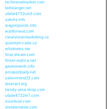
technonetmarket.com
tedstanger.net
ufabett732um3.com
uskola.info
wagonpaints.info
waitfornext.com
clearvisionmarketing.co
quantum-code.co
whatnews.me
final-dream.com
finest-replica.net
gestioneinh.info
prosportdaily.net
salesinvest22.com
teseract.org
trendy-ama-shop.com
ufabett732m7.com
visiofood.com
droidwindow.com