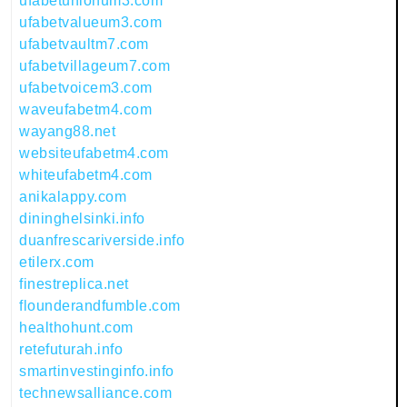
ufabetunionum3.com
ufabetvalueum3.com
ufabetvaultm7.com
ufabetvillageum7.com
ufabetvoicem3.com
waveufabetm4.com
wayang88.net
websiteufabetm4.com
whiteufabetm4.com
anikalappy.com
dininghelsinki.info
duanfrescariverside.info
etilerx.com
finestreplica.net
flounderandfumble.com
healthohunt.com
retefuturah.info
smartinvestinginfo.info
technewsalliance.com