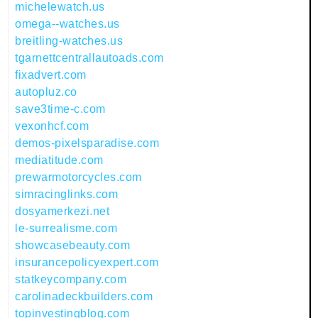
michelewatch.us
omega--watches.us
breitling-watches.us
tgarnettcentrallautoads.com
fixadvert.com
autopluz.co
save3time-c.com
vexonhcf.com
demos-pixelsparadise.com
mediatitude.com
prewarmotorcycles.com
simracinglinks.com
dosyamerkezi.net
le-surrealisme.com
showcasebeauty.com
insurancepolicyexpert.com
statkeycompany.com
carolinadeckbuilders.com
topinvestingblog.com