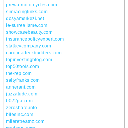
prewarmotorcycles.com
simracinglinks.com
dosyamerkezi.net
le-surrealisme.com
showcasebeauty.com
insurancepolicyexpert.com
statkeycompany.com
carolinadeckbuilders.com
topinvestingblog.com
top50tools.com
the-rep.com
saltyfranks.com
annerani.com
jazzatude.com
0022pa.com
zeroshare.info
bilesinc.com
milaretreatnz.com