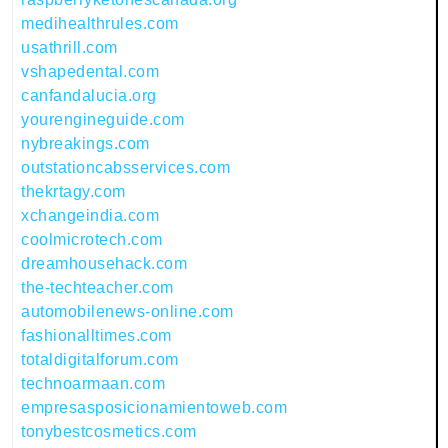
medihealthrules.com
usathrill.com
vshapedental.com
canfandalucia.org
yourengineguide.com
nybreakings.com
outstationcabsservices.com
thekrtagy.com
xchangeindia.com
coolmicrotech.com
dreamhousehack.com
the-techteacher.com
automobilenews-online.com
fashionalltimes.com
totaldigitalforum.com
technoarmaan.com
empresasposicionamientoweb.com
tonybestcosmetics.com