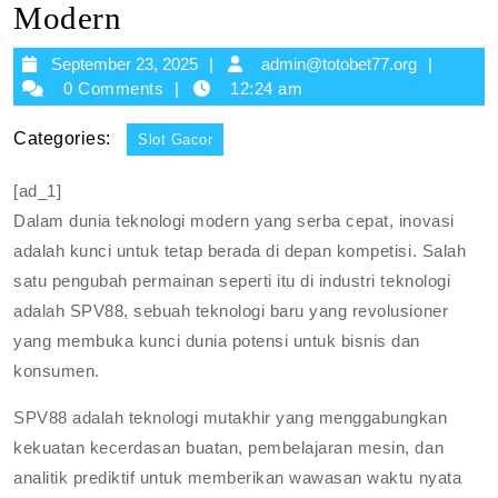
Modern
September
admin@t
September 23, 2025
admin@totobet77.org
23,
0 Comments
12:24 am
2025
Categories:
Slot Gacor
[ad_1]
Dalam dunia teknologi modern yang serba cepat, inovasi
adalah kunci untuk tetap berada di depan kompetisi. Salah
satu pengubah permainan seperti itu di industri teknologi
adalah SPV88, sebuah teknologi baru yang revolusioner
yang membuka kunci dunia potensi untuk bisnis dan
konsumen.
SPV88 adalah teknologi mutakhir yang menggabungkan
kekuatan kecerdasan buatan, pembelajaran mesin, dan
analitik prediktif untuk memberikan wawasan waktu nyata