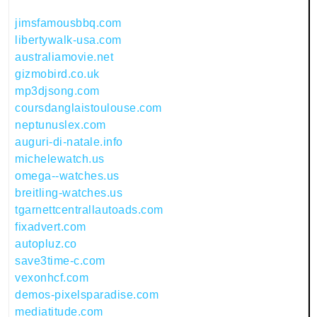
jimsfamousbbq.com
libertywalk-usa.com
australiamovie.net
gizmobird.co.uk
mp3djsong.com
coursdanglaistoulouse.com
neptunuslex.com
auguri-di-natale.info
michelewatch.us
omega--watches.us
breitling-watches.us
tgarnettcentrallautoads.com
fixadvert.com
autopluz.co
save3time-c.com
vexonhcf.com
demos-pixelsparadise.com
mediatitude.com