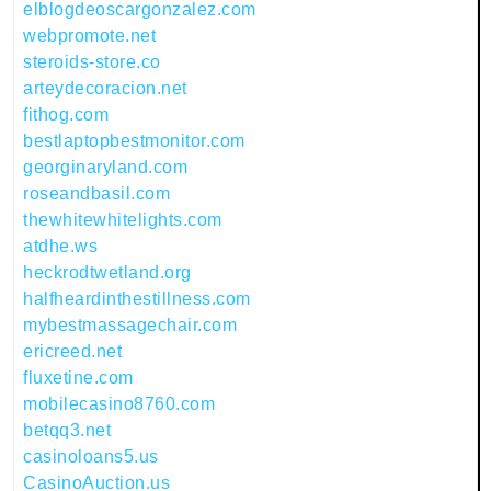
elblogdeoscargonzalez.com
webpromote.net
steroids-store.co
arteydecoracion.net
fithog.com
bestlaptopbestmonitor.com
georginaryland.com
roseandbasil.com
thewhitewhitelights.com
atdhe.ws
heckrodtwetland.org
halfheardinthestillness.com
mybestmassagechair.com
ericreed.net
fluxetine.com
mobilecasino8760.com
betqq3.net
casinoloans5.us
CasinoAuction.us