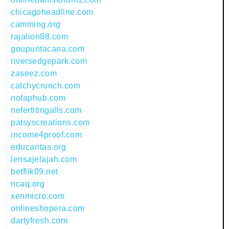
chicagoheadline.com
camming.org
rajalion88.com
goupuntacana.com
riversedgepark.com
zaseez.com
catchycrunch.com
nofaphub.com
nefertitingalls.com
patsyscreations.com
income4proof.com
educaritas.org
lensajelajah.com
betflik09.net
ncaq.org
xenmicro.com
onlineshopera.com
dartyfresh.com