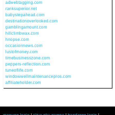
adwebtagging.com
ranksuperior.net
babystepahead.com
destinationoverlooked.com
gamblingamount.com
hillclimbwax.com
hnopse.com
occasionnews.com
lustofmoney.com
timebusinesszone.com
peppers-reflection.com
tuneoflife.com
windowwellmaintenancepros.com
affiliateholder.com