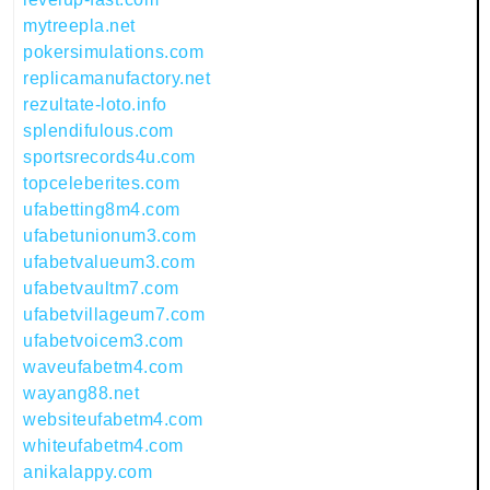
mytreepla.net
pokersimulations.com
replicamanufactory.net
rezultate-loto.info
splendifulous.com
sportsrecords4u.com
topceleberites.com
ufabetting8m4.com
ufabetunionum3.com
ufabetvalueum3.com
ufabetvaultm7.com
ufabetvillageum7.com
ufabetvoicem3.com
waveufabetm4.com
wayang88.net
websiteufabetm4.com
whiteufabetm4.com
anikalappy.com