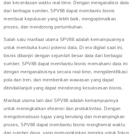
dan kecerdasan waktu real-time. Dengan menganalisis data
dari berbagai sumber, SPV88 dapat membantu bisnis
membuat keputusan yang lebih baik, mengoptimalkan
proses, dan mendorong pertumbuhan.
Salah satu manfaat utama SPV88 adalah kemampuannya
untuk membuka kunci potensi data. Di era digital saat ini,
bisnis dibanjiri dengan sejumlah besar data dari berbagai
sumber. SPV88 dapat membantu bisnis memahami data ini
dengan menganalisisnya secara real-time, mengidentifikasi
pola dan tren, dan memberikan wawasan yang dapat
ditindaklanjuti yang dapat mendorong kesuksesan bisnis.
Manfaat utama lain dari SPV88 adalah kemampuannya
untuk meningkatkan efisiensi dan produktivitas. Dengan
mengotomatisasi tugas yang berulang dan merampingkan
proses, SPV88 dapat membantu bisnis menghemat waktu
dan sumber daya, yang memungkinkan mereka untuk fokus