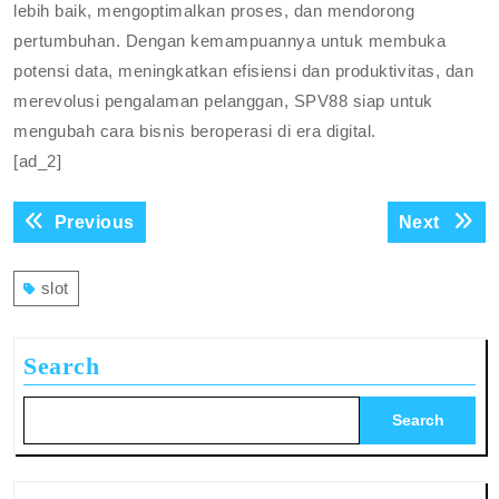
lebih baik, mengoptimalkan proses, dan mendorong
pertumbuhan. Dengan kemampuannya untuk membuka
potensi data, meningkatkan efisiensi dan produktivitas, dan
merevolusi pengalaman pelanggan, SPV88 siap untuk
mengubah cara bisnis beroperasi di era digital.
[ad_2]
Post
Previous
Next
Previous
Next
navigation
post:
post:
slot
Search
Search