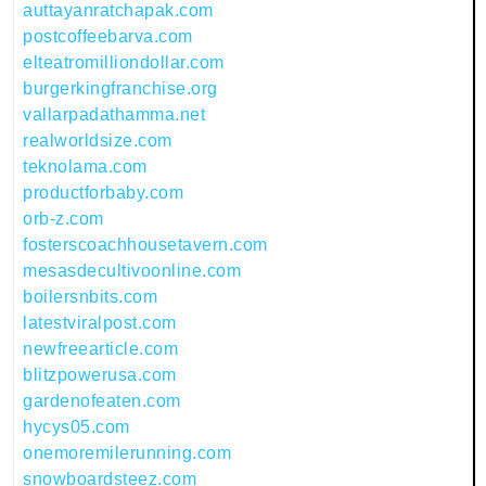
auttayanratchapak.com
postcoffeebarva.com
elteatromilliondollar.com
burgerkingfranchise.org
vallarpadathamma.net
realworldsize.com
teknolama.com
productforbaby.com
orb-z.com
fosterscoachhousetavern.com
mesasdecultivoonline.com
boilersnbits.com
latestviralpost.com
newfreearticle.com
blitzpowerusa.com
gardenofeaten.com
hycys05.com
onemoremilerunning.com
snowboardsteez.com