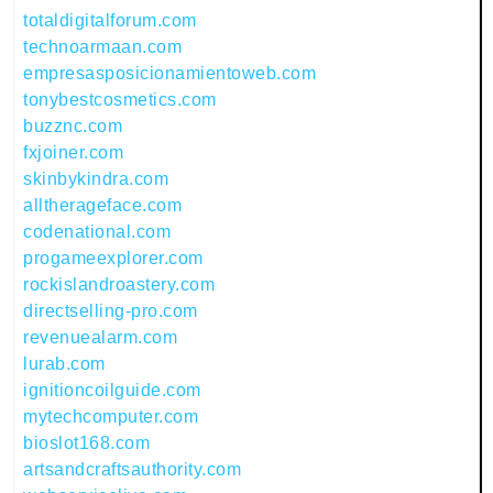
totaldigitalforum.com
technoarmaan.com
empresasposicionamientoweb.com
tonybestcosmetics.com
buzznc.com
fxjoiner.com
skinbykindra.com
alltherageface.com
codenational.com
progameexplorer.com
rockislandroastery.com
directselling-pro.com
revenuealarm.com
lurab.com
ignitioncoilguide.com
mytechcomputer.com
bioslot168.com
artsandcraftsauthority.com