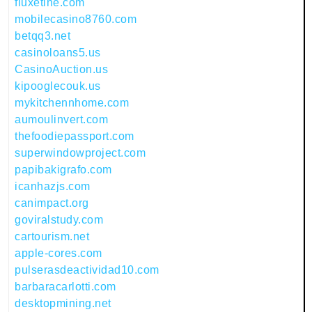
fluxetine.com
mobilecasino8760.com
betqq3.net
casinoloans5.us
CasinoAuction.us
kipooglecouk.us
mykitchennhome.com
aumoulinvert.com
thefoodiepassport.com
superwindowproject.com
papibakigrafo.com
icanhazjs.com
canimpact.org
goviralstudy.com
cartourism.net
apple-cores.com
pulserasdeactividad10.com
barbaracarlotti.com
desktopmining.net