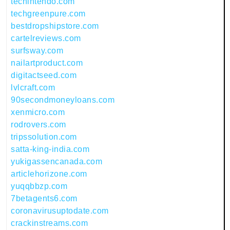
techintendo.com
techgreenpure.com
bestdropshipstore.com
cartelreviews.com
surfsway.com
nailartproduct.com
digitactseed.com
lvlcraft.com
90secondmoneyloans.com
xenmicro.com
rodrovers.com
tripssolution.com
satta-king-india.com
yukigassencanada.com
articlehorizone.com
yuqqbbzp.com
7betagents6.com
coronavirusuptodate.com
crackinstreams.com