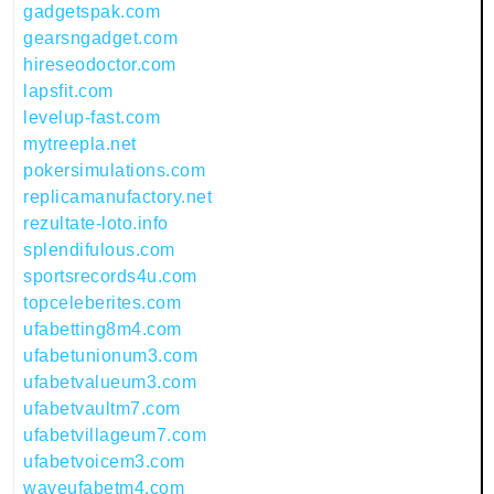
gadgetspak.com
gearsngadget.com
hireseodoctor.com
lapsfit.com
levelup-fast.com
mytreepla.net
pokersimulations.com
replicamanufactory.net
rezultate-loto.info
splendifulous.com
sportsrecords4u.com
topceleberites.com
ufabetting8m4.com
ufabetunionum3.com
ufabetvalueum3.com
ufabetvaultm7.com
ufabetvillageum7.com
ufabetvoicem3.com
waveufabetm4.com