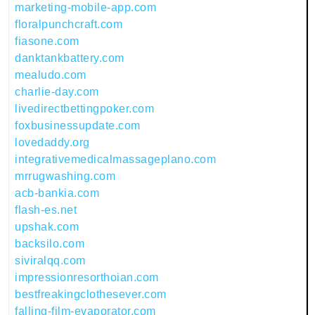
marketing-mobile-app.com
floralpunchcraft.com
fiasone.com
danktankbattery.com
mealudo.com
charlie-day.com
livedirectbettingpoker.com
foxbusinessupdate.com
lovedaddy.org
integrativemedicalmassageplano.com
mrrugwashing.com
acb-bankia.com
flash-es.net
upshak.com
backsilo.com
siviralqq.com
impressionresorthoian.com
bestfreakingclothesever.com
falling-film-evaporator.com