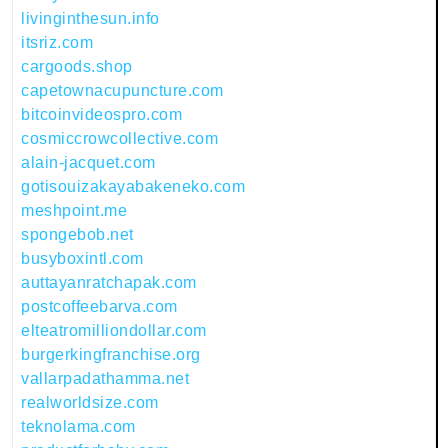
livinginthesun.info
itsriz.com
cargoods.shop
capetownacupuncture.com
bitcoinvideospro.com
cosmiccrowcollective.com
alain-jacquet.com
gotisouizakayabakeneko.com
meshpoint.me
spongebob.net
busyboxintl.com
auttayanratchapak.com
postcoffeebarva.com
elteatromilliondollar.com
burgerkingfranchise.org
vallarpadathamma.net
realworldsize.com
teknolama.com