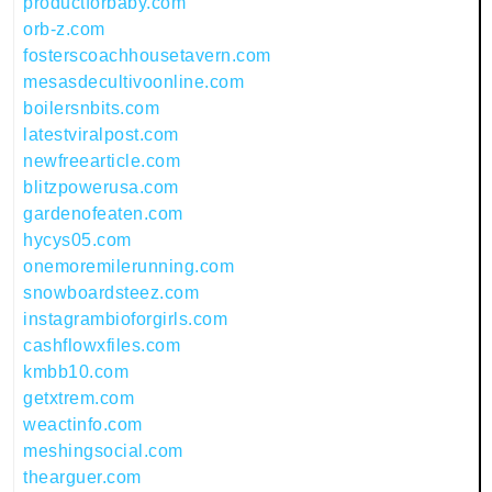
productforbaby.com
orb-z.com
fosterscoachhousetavern.com
mesasdecultivoonline.com
boilersnbits.com
latestviralpost.com
newfreearticle.com
blitzpowerusa.com
gardenofeaten.com
hycys05.com
onemoremilerunning.com
snowboardsteez.com
instagrambioforgirls.com
cashflowxfiles.com
kmbb10.com
getxtrem.com
weactinfo.com
meshingsocial.com
thearguer.com