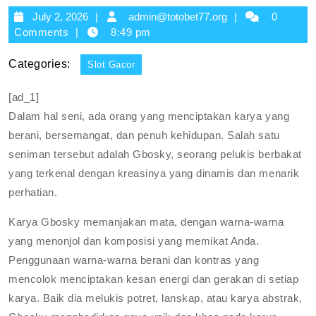
July
admin@totobet7
July 2, 2026
admin@totobet77.org
0
2,
Comments
8:49 pm
2026
Categories:
Slot Gacor
[ad_1]
Dalam hal seni, ada orang yang menciptakan karya yang
berani, bersemangat, dan penuh kehidupan. Salah satu
seniman tersebut adalah Gbosky, seorang pelukis berbakat
yang terkenal dengan kreasinya yang dinamis dan menarik
perhatian.
Karya Gbosky memanjakan mata, dengan warna-warna
yang menonjol dan komposisi yang memikat Anda.
Penggunaan warna-warna berani dan kontras yang
mencolok menciptakan kesan energi dan gerakan di setiap
karya. Baik dia melukis potret, lanskap, atau karya abstrak,