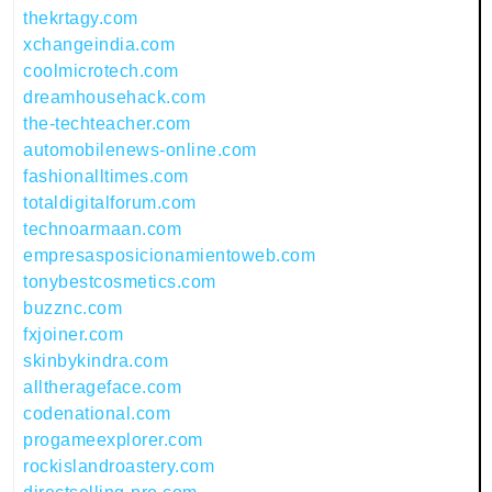
thekrtagy.com
xchangeindia.com
coolmicrotech.com
dreamhousehack.com
the-techteacher.com
automobilenews-online.com
fashionalltimes.com
totaldigitalforum.com
technoarmaan.com
empresasposicionamientoweb.com
tonybestcosmetics.com
buzznc.com
fxjoiner.com
skinbykindra.com
alltherageface.com
codenational.com
progameexplorer.com
rockislandroastery.com