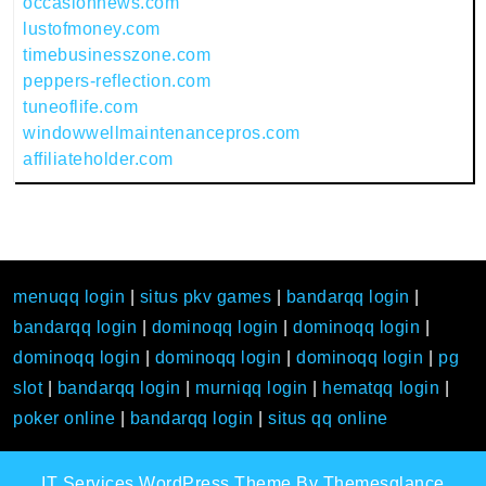
occasionnews.com
lustofmoney.com
timebusinesszone.com
peppers-reflection.com
tuneoflife.com
windowwellmaintenancepros.com
affiliateholder.com
menuqq login
|
situs pkv games
|
bandarqq login
|
bandarqq login
|
dominoqq login
|
dominoqq login
|
dominoqq login
|
dominoqq login
|
dominoqq login
|
pg
slot
|
bandarqq login
|
murniqq login
|
hematqq login
|
poker online
|
bandarqq login
|
situs qq online
IT Services WordPress Theme
By Themesglance