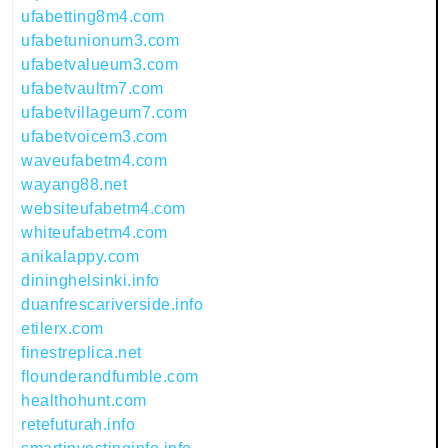
ufabetting8m4.com
ufabetunionum3.com
ufabetvalueum3.com
ufabetvaultm7.com
ufabetvillageum7.com
ufabetvoicem3.com
waveufabetm4.com
wayang88.net
websiteufabetm4.com
whiteufabetm4.com
anikalappy.com
dininghelsinki.info
duanfrescariverside.info
etilerx.com
finestreplica.net
flounderandfumble.com
healthohunt.com
retefuturah.info