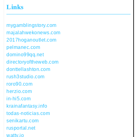
Links
mygamblingstory.com
majalahwekonews.com
2017hoganoutlet.com
pelmanec.com
domino99qq.net
directoryoftheweb.com
donttellashton.com
rush3studio.com
roro90.com
herzio.com
in-hi5.com
krainafantasy.info
todas-noticias.com
senikartu.com
rusportal.net
watty.io