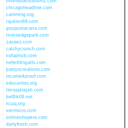
onlinebahisforum1.com
chicagoheadline.com
camming.org
rajalion88.com
goupuntacana.com
riversedgepark.com
zaseez.com
catchycrunch.com
nofaphub.com
nefertitingalls.com
patsyscreations.com
income4proof.com
educaritas.org
lensajelajah.com
betflik09.net
ncaq.org
xenmicro.com
onlineshopera.com
dartyfresh.com