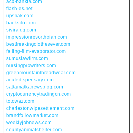
acb-bankia.com
flash-es.net
upshak.com
backsilo.com
siviralqq.com
impressionresorthoian.com
bestfreakingclothesever.com
falling-film-evaporator.com
sumuslawfirm.com
nursingprowriters.com
greenmountainthreadwear.com
acutedispensary.com
sattamatkanewsblog.com
cryptocurrencytradingcn.com
totowaz.com
charlestonwipesettlement.com
brandfollowmarket.com
weeklyjobnews.com
countyanimalshelter.com