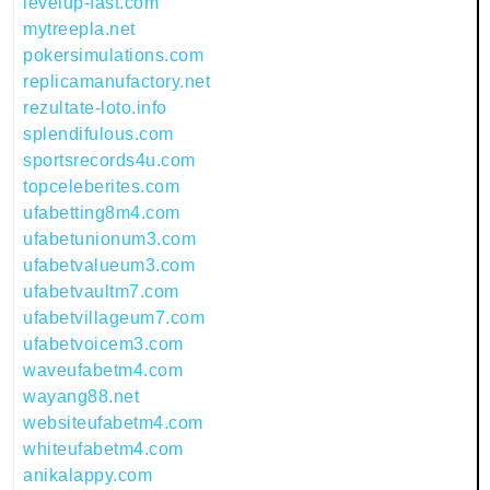
levelup-fast.com
mytreepla.net
pokersimulations.com
replicamanufactory.net
rezultate-loto.info
splendifulous.com
sportsrecords4u.com
topceleberites.com
ufabetting8m4.com
ufabetunionum3.com
ufabetvalueum3.com
ufabetvaultm7.com
ufabetvillageum7.com
ufabetvoicem3.com
waveufabetm4.com
wayang88.net
websiteufabetm4.com
whiteufabetm4.com
anikalappy.com