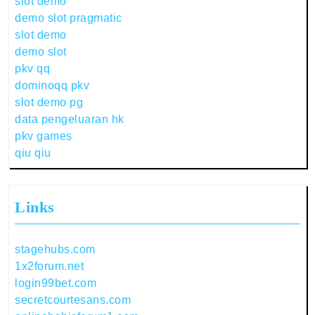
slot demo
demo slot pragmatic
slot demo
demo slot
pkv qq
dominoqq pkv
slot demo pg
data pengeluaran hk
pkv games
qiu qiu
Links
stagehubs.com
1x2forum.net
login99bet.com
secretcourtesans.com