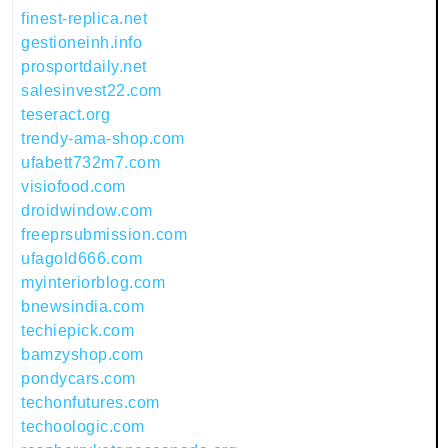
finest-replica.net
gestioneinh.info
prosportdaily.net
salesinvest22.com
teseract.org
trendy-ama-shop.com
ufabett732m7.com
visiofood.com
droidwindow.com
freeprsubmission.com
ufagold666.com
myinteriorblog.com
bnewsindia.com
techiepick.com
bamzyshop.com
pondycars.com
techonfutures.com
techoologic.com