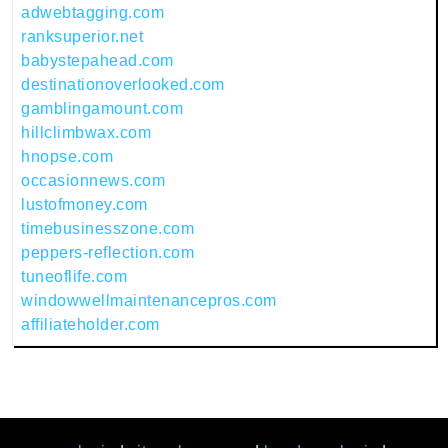
adwebtagging.com
ranksuperior.net
babystepahead.com
destinationoverlooked.com
gamblingamount.com
hillclimbwax.com
hnopse.com
occasionnews.com
lustofmoney.com
timebusinesszone.com
peppers-reflection.com
tuneoflife.com
windowwellmaintenancepros.com
affiliateholder.com