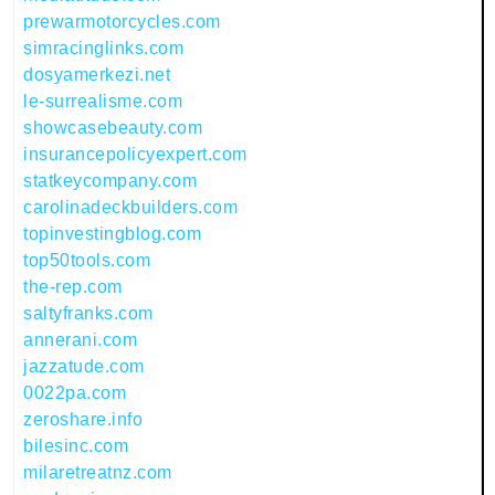
prewarmotorcycles.com
simracinglinks.com
dosyamerkezi.net
le-surrealisme.com
showcasebeauty.com
insurancepolicyexpert.com
statkeycompany.com
carolinadeckbuilders.com
topinvestingblog.com
top50tools.com
the-rep.com
saltyfranks.com
annerani.com
jazzatude.com
0022pa.com
zeroshare.info
bilesinc.com
milaretreatnz.com