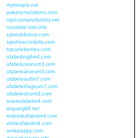
mytreepla.net
pokersimulations.com
replicamanufactory.net
rezultate-loto.info
splendifulous.com
sportsrecords4u.com
topceleberites.com
ufabetting8m4.com
ufabetunionum3.com
ufabetvalueum3.com
ufabetvaultm7.com
ufabetvillageum7.com
ufabetvoicem3.com
waveufabetm4.com
wayang88.net
websiteufabetm4.com
whiteufabetm4.com
anikalappy.com