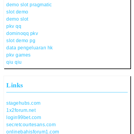
demo slot pragmatic
slot demo
demo slot
pkv qq
dominoqq pkv
slot demo pg
data pengeluaran hk
pkv games
qiu qiu
Links
stagehubs.com
1x2forum.net
login99bet.com
secretcourtesans.com
onlinebahisforum1.com