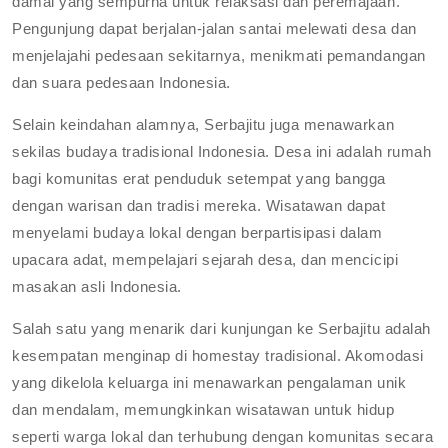
damai yang sempurna untuk relaksasi dan peremajaan.
Pengunjung dapat berjalan-jalan santai melewati desa dan
menjelajahi pedesaan sekitarnya, menikmati pemandangan
dan suara pedesaan Indonesia.
Selain keindahan alamnya, Serbajitu juga menawarkan
sekilas budaya tradisional Indonesia. Desa ini adalah rumah
bagi komunitas erat penduduk setempat yang bangga
dengan warisan dan tradisi mereka. Wisatawan dapat
menyelami budaya lokal dengan berpartisipasi dalam
upacara adat, mempelajari sejarah desa, dan mencicipi
masakan asli Indonesia.
Salah satu yang menarik dari kunjungan ke Serbajitu adalah
kesempatan menginap di homestay tradisional. Akomodasi
yang dikelola keluarga ini menawarkan pengalaman unik
dan mendalam, memungkinkan wisatawan untuk hidup
seperti warga lokal dan terhubung dengan komunitas secara