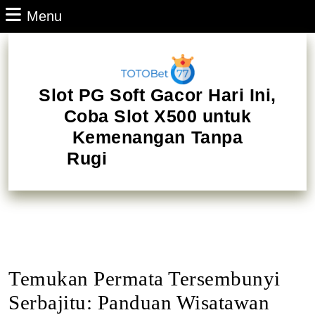
Skip
Menu
Menu
to
content
Skip
to
Content
Slot PG Soft Gacor Hari Ini,
Coba Slot X500 untuk
Kemenangan Tanpa
Rugi
Temukan Permata Tersembunyi
Serbajitu: Panduan Wisatawan