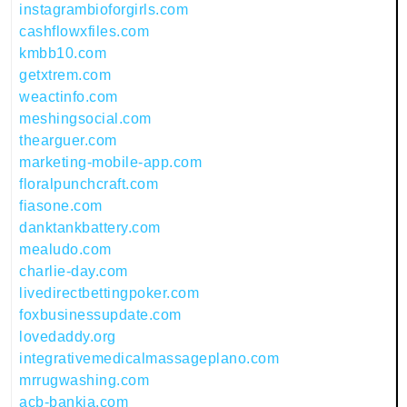
instagrambioforgirls.com
cashflowxfiles.com
kmbb10.com
getxtrem.com
weactinfo.com
meshingsocial.com
thearguer.com
marketing-mobile-app.com
floralpunchcraft.com
fiasone.com
danktankbattery.com
mealudo.com
charlie-day.com
livedirectbettingpoker.com
foxbusinessupdate.com
lovedaddy.org
integrativemedicalmassageplano.com
mrrugwashing.com
acb-bankia.com