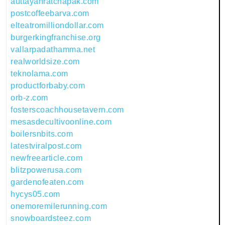
auttayanratchapak.com
postcoffeebarva.com
elteatromilliondollar.com
burgerkingfranchise.org
vallarpadathamma.net
realworldsize.com
teknolama.com
productforbaby.com
orb-z.com
fosterscoachhousetavern.com
mesasdecultivoonline.com
boilersnbits.com
latestviralpost.com
newfreearticle.com
blitzpowerusa.com
gardenofeaten.com
hycys05.com
onemoremilerunning.com
snowboardsteez.com