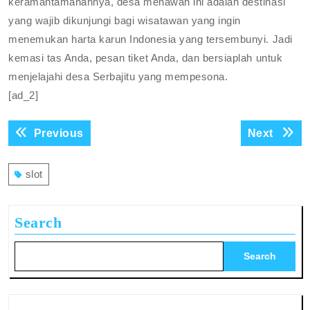
keramahtamahannya, desa menawan ini adalah destinasi
yang wajib dikunjungi bagi wisatawan yang ingin
menemukan harta karun Indonesia yang tersembunyi. Jadi
kemasi tas Anda, pesan tiket Anda, dan bersiaplah untuk
menjelajahi desa Serbajitu yang mempesona.
[ad_2]
Post
Previous
Next
Previous
Next
navigation
post:
post:
slot
Search
Search