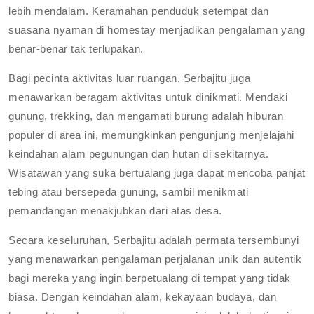
lebih mendalam. Keramahan penduduk setempat dan
suasana nyaman di homestay menjadikan pengalaman yang
benar-benar tak terlupakan.
Bagi pecinta aktivitas luar ruangan, Serbajitu juga
menawarkan beragam aktivitas untuk dinikmati. Mendaki
gunung, trekking, dan mengamati burung adalah hiburan
populer di area ini, memungkinkan pengunjung menjelajahi
keindahan alam pegunungan dan hutan di sekitarnya.
Wisatawan yang suka bertualang juga dapat mencoba panjat
tebing atau bersepeda gunung, sambil menikmati
pemandangan menakjubkan dari atas desa.
Secara keseluruhan, Serbajitu adalah permata tersembunyi
yang menawarkan pengalaman perjalanan unik dan autentik
bagi mereka yang ingin berpetualang di tempat yang tidak
biasa. Dengan keindahan alam, kekayaan budaya, dan