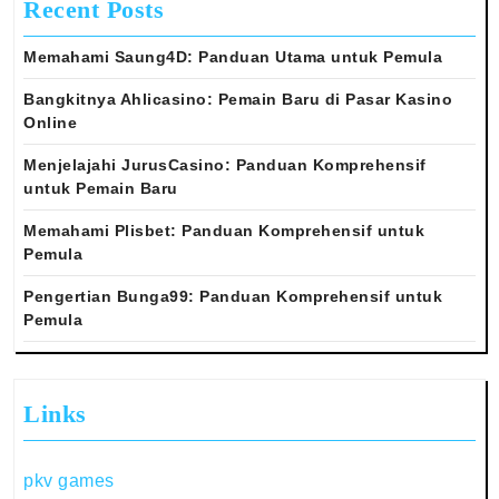
Recent Posts
Memahami Saung4D: Panduan Utama untuk Pemula
Bangkitnya Ahlicasino: Pemain Baru di Pasar Kasino
Online
Menjelajahi JurusCasino: Panduan Komprehensif
untuk Pemain Baru
Memahami Plisbet: Panduan Komprehensif untuk
Pemula
Pengertian Bunga99: Panduan Komprehensif untuk
Pemula
Links
pkv games