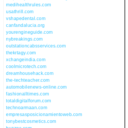
medihealthrules.com
usathrill.com
vshapedental.com
canfandalucia.org
yourengineguide.com
nybreakings.com
outstationcabsservices.com
thekrtagy.com
xchangeindia.com
coolmicrotech.com
dreamhousehack.com
the-techteacher.com
automobilenews-online.com
fashionalltimes.com
totaldigitalforum.com
technoarmaan.com
empresasposicionamientoweb.com
tonybestcosmetics.com