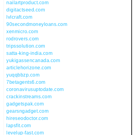
nailartproduct.com
digitactseed.com
lvlcraft.com
90secondmoneyloans.com
xenmicro.com
rodrovers.com
tripssolution.com
satta-king-india.com
yukigassencanada.com
articlehorizone.com
yuqqbbzp.com
7betagents6.com
coronavirusuptodate.com
crackinstreams.com
gadgetspak.com
gearsngadget.com
hireseodoctor.com
lapsfit.com
levelup-fast.com