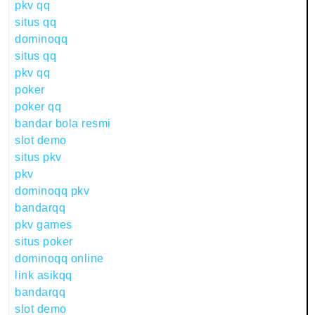
pkv qq
situs qq
dominoqq
situs qq
pkv qq
poker
poker qq
bandar bola resmi
slot demo
situs pkv
pkv
dominoqq pkv
bandarqq
pkv games
situs poker
dominoqq online
link asikqq
bandarqq
slot demo