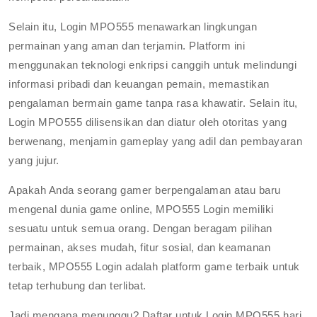
Selain itu, Login MPO555 menawarkan lingkungan
permainan yang aman dan terjamin. Platform ini
menggunakan teknologi enkripsi canggih untuk melindungi
informasi pribadi dan keuangan pemain, memastikan
pengalaman bermain game tanpa rasa khawatir. Selain itu,
Login MPO555 dilisensikan dan diatur oleh otoritas yang
berwenang, menjamin gameplay yang adil dan pembayaran
yang jujur.
Apakah Anda seorang gamer berpengalaman atau baru
mengenal dunia game online, MPO555 Login memiliki
sesuatu untuk semua orang. Dengan beragam pilihan
permainan, akses mudah, fitur sosial, dan keamanan
terbaik, MPO555 Login adalah platform game terbaik untuk
tetap terhubung dan terlibat.
Jadi mengapa menunggu? Daftar untuk Login MPO555 hari