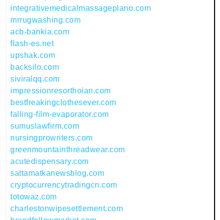
integrativemedicalmassageplano.com
mrrugwashing.com
acb-bankia.com
flash-es.net
upshak.com
backsilo.com
siviralqq.com
impressionresorthoian.com
bestfreakingclothesever.com
falling-film-evaporator.com
sumuslawfirm.com
nursingprowriters.com
greenmountainthreadwear.com
acutedispensary.com
sattamatkanewsblog.com
cryptocurrencytradingcn.com
totowaz.com
charlestonwipesettlement.com