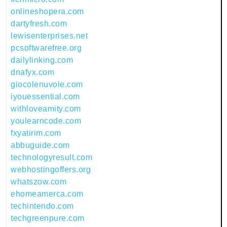
onlineshopera.com
dartyfresh.com
lewisenterprises.net
pcsoftwarefree.org
dailylinking.com
dnafyx.com
giocolenuvole.com
iyouessential.com
withloveamity.com
youlearncode.com
fxyatirim.com
abbuguide.com
technologyresult.com
webhostingoffers.org
whatszow.com
ehomeamerca.com
techintendo.com
techgreenpure.com