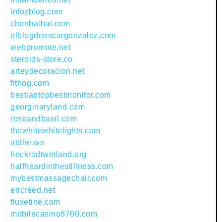
infozblog.com
chonbaihat.com
elblogdeoscargonzalez.com
webpromote.net
steroids-store.co
arteydecoracion.net
fithog.com
bestlaptopbestmonitor.com
georginaryland.com
roseandbasil.com
thewhitewhitelights.com
atdhe.ws
heckrodtwetland.org
halfheardinthestillness.com
mybestmassagechair.com
ericreed.net
fluxetine.com
mobilecasino8760.com