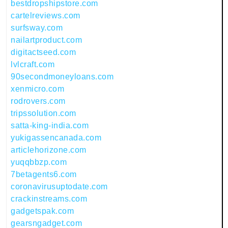
bestdropshipstore.com
cartelreviews.com
surfsway.com
nailartproduct.com
digitactseed.com
lvlcraft.com
90secondmoneyloans.com
xenmicro.com
rodrovers.com
tripssolution.com
satta-king-india.com
yukigassencanada.com
articlehorizone.com
yuqqbbzp.com
7betagents6.com
coronavirusuptodate.com
crackinstreams.com
gadgetspak.com
gearsngadget.com