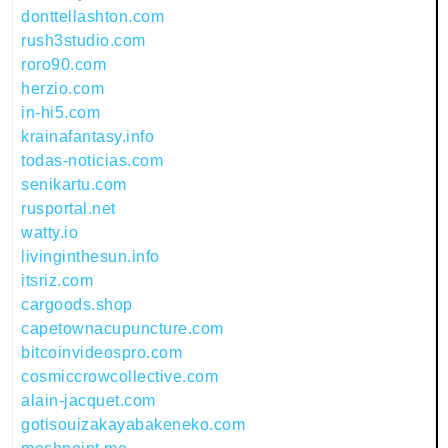
donttellashton.com
rush3studio.com
roro90.com
herzio.com
in-hi5.com
krainafantasy.info
todas-noticias.com
senikartu.com
rusportal.net
watty.io
livinginthesun.info
itsriz.com
cargoods.shop
capetownacupuncture.com
bitcoinvideospro.com
cosmiccrowcollective.com
alain-jacquet.com
gotisouizakayabakeneko.com