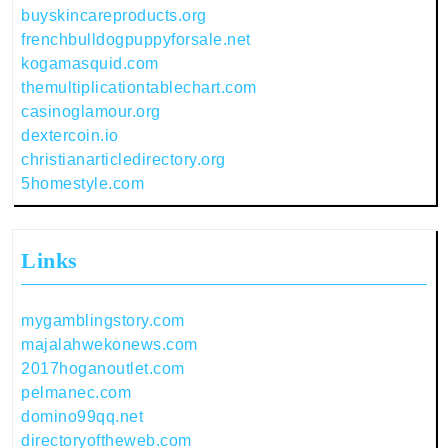
buyskincareproducts.org
frenchbulldogpuppyforsale.net
kogamasquid.com
themultiplicationtablechart.com
casinoglamour.org
dextercoin.io
christianarticledirectory.org
5homestyle.com
Links
mygamblingstory.com
majalahwekonews.com
2017hoganoutlet.com
pelmanec.com
domino99qq.net
directoryoftheweb.com