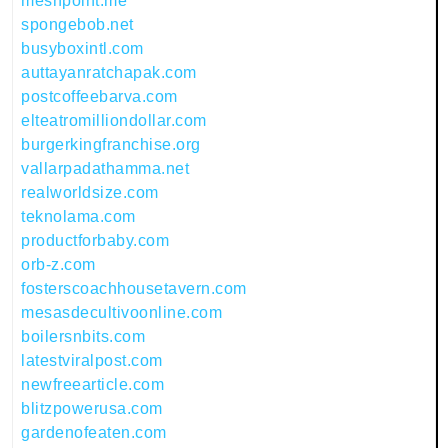
meshpoint.me
spongebob.net
busyboxintl.com
auttayanratchapak.com
postcoffeebarva.com
elteatromilliondollar.com
burgerkingfranchise.org
vallarpadathamma.net
realworldsize.com
teknolama.com
productforbaby.com
orb-z.com
fosterscoachhousetavern.com
mesasdecultivoonline.com
boilersnbits.com
latestviralpost.com
newfreearticle.com
blitzpowerusa.com
gardenofeaten.com