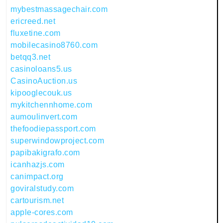
mybestmassagechair.com
ericreed.net
fluxetine.com
mobilecasino8760.com
betqq3.net
casinoloans5.us
CasinoAuction.us
kipooglecouk.us
mykitchennhome.com
aumoulinvert.com
thefoodiepassport.com
superwindowproject.com
papibakigrafo.com
icanhazjs.com
canimpact.org
goviralstudy.com
cartourism.net
apple-cores.com