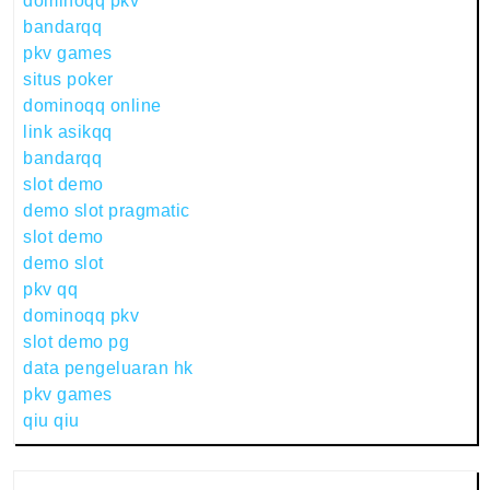
dominoqq pkv
bandarqq
pkv games
situs poker
dominoqq online
link asikqq
bandarqq
slot demo
demo slot pragmatic
slot demo
demo slot
pkv qq
dominoqq pkv
slot demo pg
data pengeluaran hk
pkv games
qiu qiu