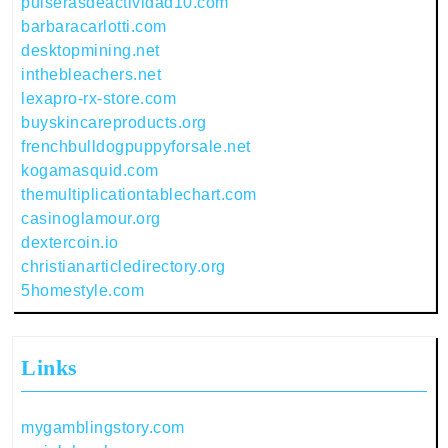
pulserasdeactividad10.com
barbaracarlotti.com
desktopmining.net
inthebleachers.net
lexapro-rx-store.com
buyskincareproducts.org
frenchbulldogpuppyforsale.net
kogamasquid.com
themultiplicationtablechart.com
casinoglamour.org
dextercoin.io
christianarticledirectory.org
5homestyle.com
Links
mygamblingstory.com