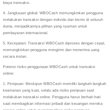
biaya transaksi.
4. Jangkauan global: WBOCash memungkinkan pengguna
melakukan transaksi dengan individu dan bisnis di seluruh
dunia, menjadikannya pilihan yang nyaman untuk
pembayaran internasional.
5. Kecepatan: Transaksi WBOCash diproses dengan cepat,
memungkinkan pengguna mengirim dan menerima uang
secara instan.
Potensi risiko penggunaan WBOCash untuk transaksi
online:
1. Penipuan: Meskipun WBOCash memiliki langkah-langkah
keamanan yang kuat, selalu ada risiko penipuan saat
melakukan transaksi online. Pengguna harus berhati-hati
saat membagikan informasi pribadi dan keuangan mereka