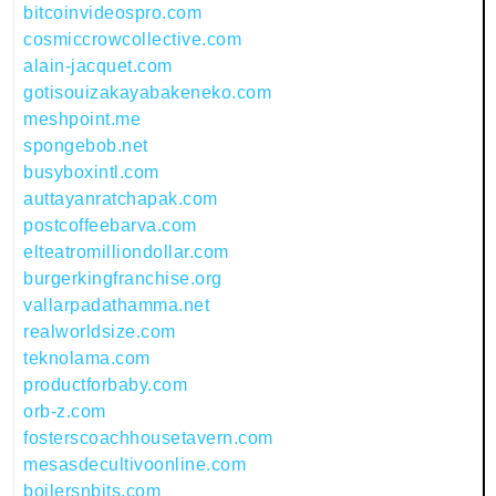
bitcoinvideospro.com
cosmiccrowcollective.com
alain-jacquet.com
gotisouizakayabakeneko.com
meshpoint.me
spongebob.net
busyboxintl.com
auttayanratchapak.com
postcoffeebarva.com
elteatromilliondollar.com
burgerkingfranchise.org
vallarpadathamma.net
realworldsize.com
teknolama.com
productforbaby.com
orb-z.com
fosterscoachhousetavern.com
mesasdecultivoonline.com
boilersnbits.com