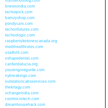
myinteriorblog.com
bnewsindia.com
techiepick.com
bamzyshop.com
pondycars.com
techonfutures.com
techoologic.com
raspberryketonescanada.org
medihealthrules.com
usathrill.com
vshapedental.com
canfandalucia.org
yourengineguide.com
nybreakings.com
outstationcabsservices.com
thekrtagy.com
xchangeindia.com
coolmicrotech.com
dreamhousehack.com