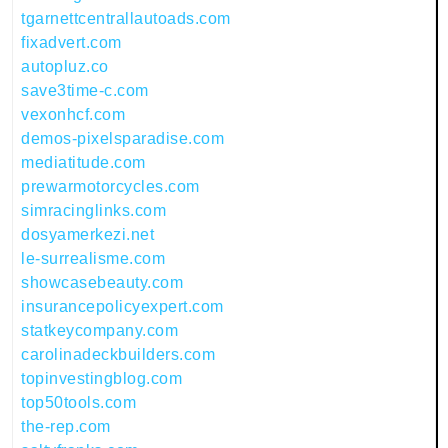
tgarnettcentrallautoads.com
fixadvert.com
autopluz.co
save3time-c.com
vexonhcf.com
demos-pixelsparadise.com
mediatitude.com
prewarmotorcycles.com
simracinglinks.com
dosyamerkezi.net
le-surrealisme.com
showcasebeauty.com
insurancepolicyexpert.com
statkeycompany.com
carolinadeckbuilders.com
topinvestingblog.com
top50tools.com
the-rep.com