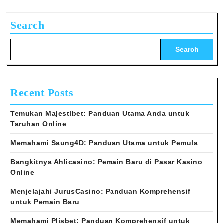
Search
Search
Recent Posts
Temukan Majestibet: Panduan Utama Anda untuk
Taruhan Online
Memahami Saung4D: Panduan Utama untuk Pemula
Bangkitnya Ahlicasino: Pemain Baru di Pasar Kasino
Online
Menjelajahi JurusCasino: Panduan Komprehensif
untuk Pemain Baru
Memahami Plisbet: Panduan Komprehensif untuk