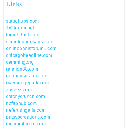
Links
stagehubs.com
1x2forum.net
login99bet.com
secretcourtesans.com
onlinebahisforum1.com
chicagoheadline.com
camming.org
rajalion88.com
goupuntacana.com
riversedgepark.com
zaseez.com
catchycrunch.com
nofaphub.com
nefertitingalls.com
patsyscreations.com
income4proof.com