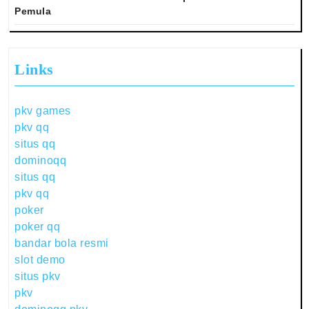
Pemula
Links
pkv games
pkv qq
situs qq
dominoqq
situs qq
pkv qq
poker
poker qq
bandar bola resmi
slot demo
situs pkv
pkv