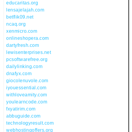
educaritas.org
lensajelajah.com
betflik09.net
ncaq.org
xenmicro.com
onlineshopera.com
dartyfresh.com
lewisenterprises.net
pcsoftwarefree.org
dailylinking.com
dnafyx.com
giocolenuvole.com
iyouessential.com
withloveamity.com
youlearncode.com
fxyatirim.com
abbuguide.com
technologyresult.com
webhostingoffers.org