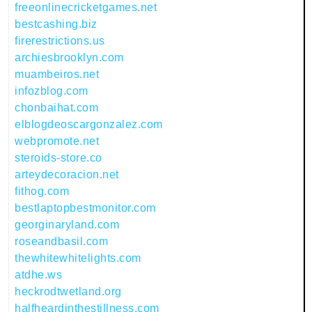
freeonlinecricketgames.net
bestcashing.biz
firerestrictions.us
archiesbrooklyn.com
muambeiros.net
infozblog.com
chonbaihat.com
elblogdeoscargonzalez.com
webpromote.net
steroids-store.co
arteydecoracion.net
fithog.com
bestlaptopbestmonitor.com
georginaryland.com
roseandbasil.com
thewhitewhitelights.com
atdhe.ws
heckrodtwetland.org
halfheardinthestillness.com