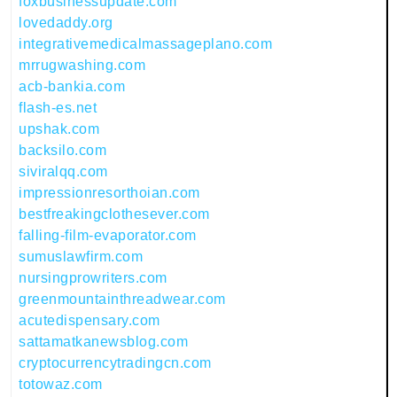
foxbusinessupdate.com
lovedaddy.org
integrativemedicalmassageplano.com
mrrugwashing.com
acb-bankia.com
flash-es.net
upshak.com
backsilo.com
siviralqq.com
impressionresorthoian.com
bestfreakingclothesever.com
falling-film-evaporator.com
sumuslawfirm.com
nursingprowriters.com
greenmountainthreadwear.com
acutedispensary.com
sattamatkanewsblog.com
cryptocurrencytradingcn.com
totowaz.com