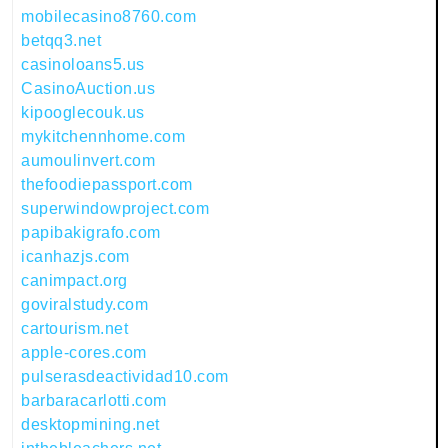
mobilecasino8760.com
betqq3.net
casinoloans5.us
CasinoAuction.us
kipooglecouk.us
mykitchennhome.com
aumoulinvert.com
thefoodiepassport.com
superwindowproject.com
papibakigrafo.com
icanhazjs.com
canimpact.org
goviralstudy.com
cartourism.net
apple-cores.com
pulserasdeactividad10.com
barbaracarlotti.com
desktopmining.net