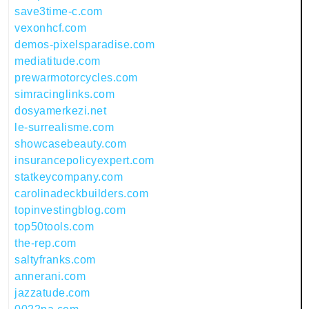
save3time-c.com
vexonhcf.com
demos-pixelsparadise.com
mediatitude.com
prewarmotorcycles.com
simracinglinks.com
dosyamerkezi.net
le-surrealisme.com
showcasebeauty.com
insurancepolicyexpert.com
statkeycompany.com
carolinadeckbuilders.com
topinvestingblog.com
top50tools.com
the-rep.com
saltyfranks.com
annerani.com
jazzatude.com