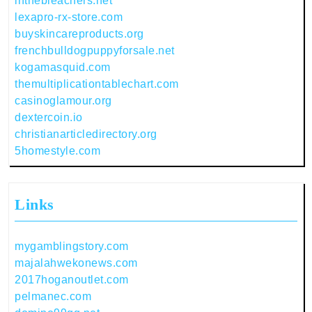
inthebleachers.net
lexapro-rx-store.com
buyskincareproducts.org
frenchbulldogpuppyforsale.net
kogamasquid.com
themultiplicationtablechart.com
casinoglamour.org
dextercoin.io
christianarticledirectory.org
5homestyle.com
Links
mygamblingstory.com
majalahwekonews.com
2017hoganoutlet.com
pelmanec.com