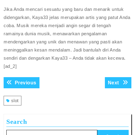
Jika Anda mencari sesuatu yang baru dan menarik untuk
didengarkan, Kaya33 jelas merupakan artis yang patut Anda
coba. Musik mereka menjadi angin segar di tengah
ramainya dunia musik, menawarkan pengalaman
mendengarkan yang unik dan menawan yang pasti akan
meninggalkan kesan mendalam. Jadi bantulah diri Anda
sendiri dan dengarkan Kaya33 – Anda tidak akan kecewa.
[ad_2]
Post
Previous
Next
Previous
Next
navigation
post:
post:
slot
Search