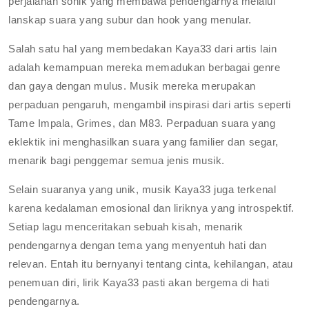
perjalanan sonik yang membawa pendengarnya melalui
lanskap suara yang subur dan hook yang menular.
Salah satu hal yang membedakan Kaya33 dari artis lain
adalah kemampuan mereka memadukan berbagai genre
dan gaya dengan mulus. Musik mereka merupakan
perpaduan pengaruh, mengambil inspirasi dari artis seperti
Tame Impala, Grimes, dan M83. Perpaduan suara yang
eklektik ini menghasilkan suara yang familier dan segar,
menarik bagi penggemar semua jenis musik.
Selain suaranya yang unik, musik Kaya33 juga terkenal
karena kedalaman emosional dan liriknya yang introspektif.
Setiap lagu menceritakan sebuah kisah, menarik
pendengarnya dengan tema yang menyentuh hati dan
relevan. Entah itu bernyanyi tentang cinta, kehilangan, atau
penemuan diri, lirik Kaya33 pasti akan bergema di hati
pendengarnya.