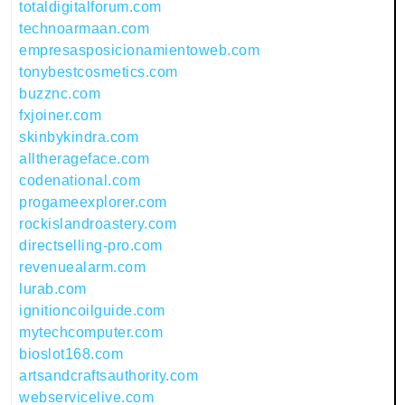
totaldigitalforum.com
technoarmaan.com
empresasposicionamientoweb.com
tonybestcosmetics.com
buzznc.com
fxjoiner.com
skinbykindra.com
alltherageface.com
codenational.com
progameexplorer.com
rockislandroastery.com
directselling-pro.com
revenuealarm.com
lurab.com
ignitioncoilguide.com
mytechcomputer.com
bioslot168.com
artsandcraftsauthority.com
webservicelive.com