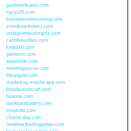
gardenofeaten.com
hycys05.com
onemoremilerunning.com
snowboardsteez.com
instagrambioforgirls.com
cashflowxfiles.com
kmbb10.com
getxtrem.com
weactinfo.com
meshingsocial.com
thearguer.com
marketing-mobile-app.com
floralpunchcraft.com
fiasone.com
danktankbattery.com
mealudo.com
charlie-day.com
livedirectbettingpoker.com