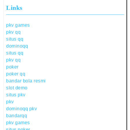
Links
pkv games
pkv qq
situs qq
dominoqq
situs qq
pkv qq
poker
poker qq
bandar bola resmi
slot demo
situs pkv
pkv
dominoqq pkv
bandarqq
pkv games
situs poker