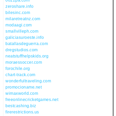
0022pa.com
zeroshare.info
bilesinc.com
milaretreatnz.com
modaagi.com
smallvilleph.com
galiciasuroeste.info
batallasdeguerra.com
dregstudios.com
neatstuffhelpskids.org
moraessoccer.com
forochile.org
chart-track.com
wonderfultraveling.com
promocioname.net
wimaxworld.com
freeonlinecricketgames.net
bestcashing.biz
firerestrictions.us