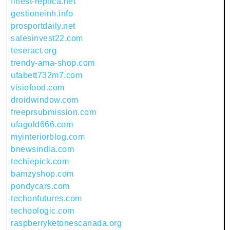
finest-replica.net
gestioneinh.info
prosportdaily.net
salesinvest22.com
teseract.org
trendy-ama-shop.com
ufabett732m7.com
visiofood.com
droidwindow.com
freeprsubmission.com
ufagold666.com
myinteriorblog.com
bnewsindia.com
techiepick.com
bamzyshop.com
pondycars.com
techonfutures.com
techoologic.com
raspberryketonescanada.org