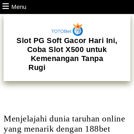
Skip
Menu
Menu
to
content
Skip
to
Content
Slot PG Soft Gacor Hari Ini,
Coba Slot X500 untuk
Kemenangan Tanpa
Rugi
Menjelajahi dunia taruhan online
yang menarik dengan 188bet