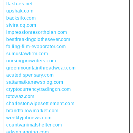
flash-es.net
upshak.com
backsilo.com
siviralqq.com
impressionresorthoian.com
bestfreakingclothesever.com
falling-film-evaporator.com
sumuslawfirm.com
nursingprowriters.com
greenmountainthreadwear.com
acutedispensary.com
sattamatkanewsblog.com
cryptocurrencytradingcn.com
totowaz.com
charlestonwipesettlement.com
brandfollowmarket.com
weeklyjobnews.com
countyanimalshelter.com
adwebtagging.com