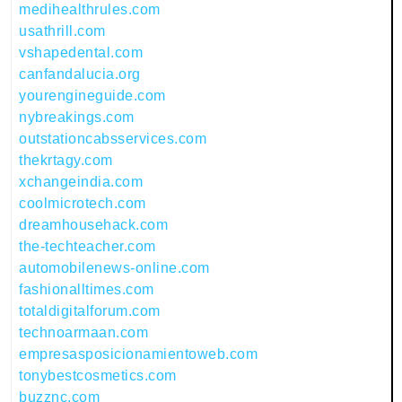
medihealthrules.com
usathrill.com
vshapedental.com
canfandalucia.org
yourengineguide.com
nybreakings.com
outstationcabsservices.com
thekrtagy.com
xchangeindia.com
coolmicrotech.com
dreamhousehack.com
the-techteacher.com
automobilenews-online.com
fashionalltimes.com
totaldigitalforum.com
technoarmaan.com
empresasposicionamientoweb.com
tonybestcosmetics.com
buzznc.com