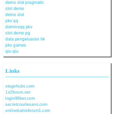
demo slot pragmatic
slot demo
demo slot
pkv qq
dominoqq pkv
slot demo pg
data pengeluaran hk
pkv games
qiu qiu
Links
stagehubs.com
1x2forum.net
login99bet.com
secretcourtesans.com
onlinebahisforum1.com