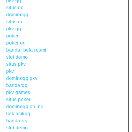
pkv qq
situs qq
dominoqq
situs qq
pkv qq
poker
poker qq
bandar bola resmi
slot demo
situs pkv
pkv
dominoqq pkv
bandarqq
pkv games
situs poker
dominoqq online
link asikqq
bandarqq
slot demo