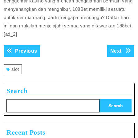
penggemar kasino yang mencari pengalaman bermain yang
menyenangkan dan menghibur, 188Bet memiliki sesuatu
untuk semua orang. Jadi mengapa menunggu? Daftar hari
ini dan mulailah menjelajahi semua yang ditawarkan 188bet.
[ad_2]
Post
Previous
Next
Previous
Next
navigation
post:
post:
slot
Search
Search
Recent Posts