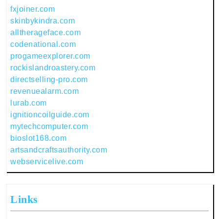
fxjoiner.com
skinbykindra.com
alltherageface.com
codenational.com
progameexplorer.com
rockislandroastery.com
directselling-pro.com
revenuealarm.com
lurab.com
ignitioncoilguide.com
mytechcomputer.com
bioslot168.com
artsandcraftsauthority.com
webservicelive.com
Links