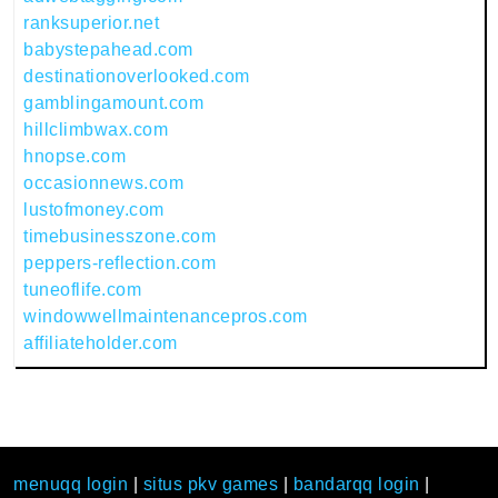
ranksuperior.net
babystepahead.com
destinationoverlooked.com
gamblingamount.com
hillclimbwax.com
hnopse.com
occasionnews.com
lustofmoney.com
timebusinesszone.com
peppers-reflection.com
tuneoflife.com
windowwellmaintenancepros.com
affiliateholder.com
menuqq login
|
situs pkv games
|
bandarqq login
|