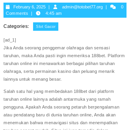
February
admin@tot
February 6, 2025
admin@totobet77.org
0
6,
Comments
4:45 am
2025
Categories:
Slot Gacor
[ad_1]
Jika Anda seorang penggemar olahraga dan sensasi
taruhan, maka Anda pasti ingin memeriksa 188bet. Platform
taruhan online ini menawarkan berbagai pilihan taruhan
olahraga, serta permainan kasino dan peluang menarik
lainnya untuk menang besar.
Salah satu hal yang membedakan 188bet dari platform
taruhan online lainnya adalah antarmuka yang ramah
pengguna. Apakah Anda seorang petaruh berpengalaman
atau pendatang baru di dunia taruhan online, Anda akan
menemukan bahwa menavigasi situs dan menempatkan