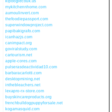
kipooglecouk.us
mykitchennhome.com
aumoulinvert.com
thefoodiepassport.com
superwindowproject.com
papibakigrafo.com
icanhazjs.com
canimpact.org
goviralstudy.com
cartourism.net
apple-cores.com
pulserasdeactividad10.com
barbaracarlotti.com
desktopmining.net
inthebleachers.net
lexapro-rx-store.com
buyskincareproducts.org
frenchbulldogpuppyforsale.net
kogamasquid.com