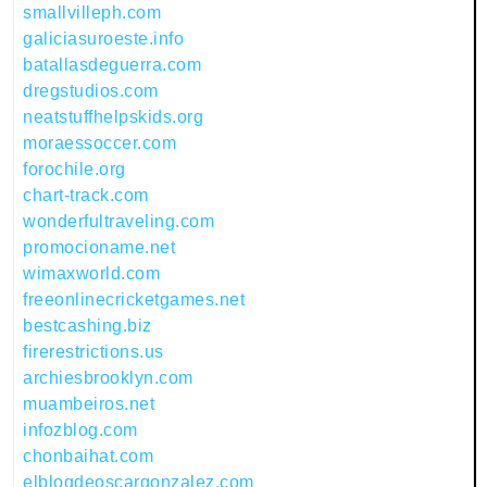
smallvilleph.com
galiciasuroeste.info
batallasdeguerra.com
dregstudios.com
neatstuffhelpskids.org
moraessoccer.com
forochile.org
chart-track.com
wonderfultraveling.com
promocioname.net
wimaxworld.com
freeonlinecricketgames.net
bestcashing.biz
firerestrictions.us
archiesbrooklyn.com
muambeiros.net
infozblog.com
chonbaihat.com
elblogdeoscargonzalez.com